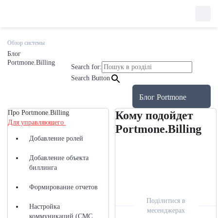
Обзор системы
Блог
Portmone
.Billing
Search for:
Search Button
Блог Portmone
Про Portmone.Billing
Кому подойдет
Для управляющего
Portmone.Billing
Добавление ролей
Добавление объекта
биллинга
Формирование отчетов
Поділитися в
Настройка
месенджерах
коммуникаций (СМС,