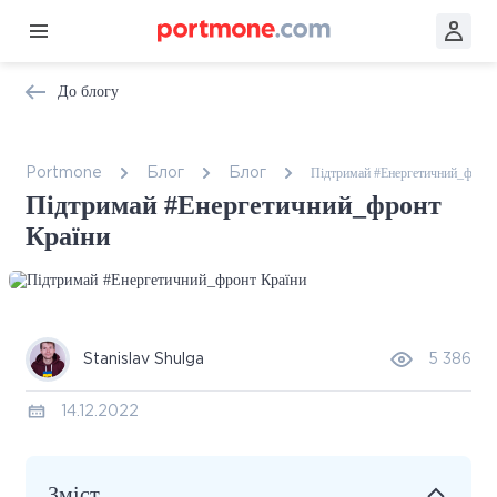
До блогу
Підтримай #Енергетичний_фронт
Portmone
Блог
Блог
Підтримай #Енергетичний_фронт
Країни
Stanislav Shulga
5 386
14.12.2022
Зміст