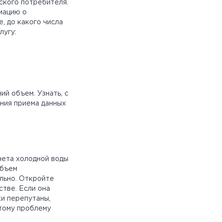
ского потребителя.
мацию о
, до какого числа
лугу:
й объем. Узнать, с
ения приема данных
учета холодной воды
объем
льно. Откройте
тве. Если она
ки перепутаны,
этому проблему