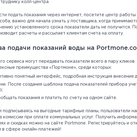
труднику колл-центра.
ти подать показания через интернет, посетите центр работы 
соба, важно для начала узнать у поставщика, когда принимают
чению установленного срока показатели дать не получится. П
изводит расчеты и рассылает клиентам счета на оплату.
а подачи показаний воды на Portmone.c
о сервиса могут передавать показатели всего в пару кликов.
ексные преимущества «Портмоне», среди которых:
итивно понятный интерфейс, подробная инструкция внесения д
ни. После создания шаблона подача показателей прибора уче
о;
общать показания и платить по счету на одном сайте.
и подписываясь на выгодные тарифные планы, пользователи н
а комиссии при оплате коммунальных услуг. Получить информ
ях и скидках можно на сайте Portmone. Регистрируйтесь и от
 в сфере онлайн-платежей!