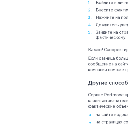
Войдите в личн
Внесите фактич
Нажмите на пол
Дождитесь увед
Зайдите на стр
фактическому.
Важно! Скорректир
Если разница больш
сообщение на сайт
компании поможет 
Другие способ
Сервис Portmone п
клиентам значитель
фактические объем
на сайте водок
на страницах с