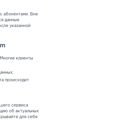
с абонентами. Вне
ся данные
осле указанной
om
 Многие клиенты
анных;
та происходит
ашего сервиса
ацию об актуальных
крывайте для себя