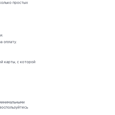
колько простых
и.
на оплату.
й карты, с которой
 минимальными
воспользуйтесь