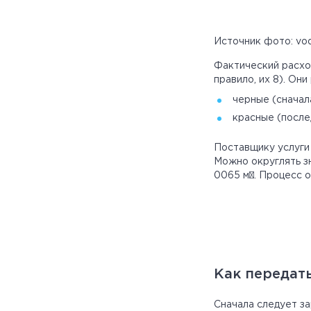
Источник фото: vod
Фактический расход
правило, их 8). Он
черные (сначал
красные (после
Поставщику услуги 
Можно округлять з
0065 м³. Процесс 
Как передат
Сначала следует за