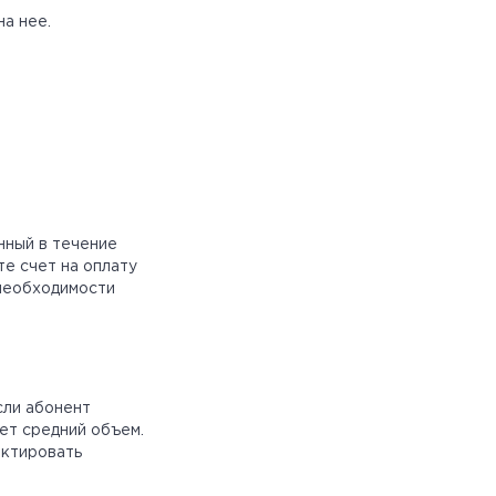
а нее.
нный в течение
те счет на оплату
 необходимости
сли абонент
ет средний объем.
ектировать