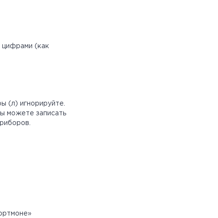
с цифрами (как
ы (л) игнорируйте.
Вы можете записать
приборов.
Портмоне»