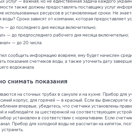
х услуг — важная, но не единственная задача каждого украин
мости также должны предоставлять поставщику услуг инфор
 использованных ресурсов в установленные сроки. Не знаете
 воды? Сроки зависят от компании, которая предоставляет ус
» — до последнего дня месяца включительно;
л» — до предпоследнего рабочего дня месяца включительно;
нал» — до 20 числа.
пел сообщить информацию вовремя, ему будет начислен средни
ать показания счетчиков воды, а также уточнить дату заверш
шего водоканала.
но снимать показания
ваются на сточных трубах в санузле и на кухне. Прибор для 
синий корпус, для горячей — в красный. Если вы фиксируете 
ебления впервые, убедитесь, что счетчики установлены прави
дой и наблюдайте за шестеренкой на соответствующем устройс
рибор установлен в соответствии с нормативами. Если счетчи
анал. Прибор для холодной воды не рассчитан на кипяток, по
 устранить.