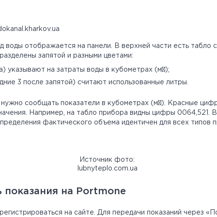
okanal.kharkov.ua
 воды отображается на панели. В верхней части есть табло 
и разделены запятой и разными цветами:
а) указывают на затраты воды в кубометрах (м³);
дние 3 после запятой) считают использованные литры.
нужно сообщать показатели в кубометрах (м³). Красные цифр
начения. Например, на табло прибора видны цифры 0064,521. 
определения фактического объема идентичен для всех типов 
Источник фото:
lubnyteplo.com.ua
ь показания на Portmone
регистрироваться на сайте. Для передачи показаний через «