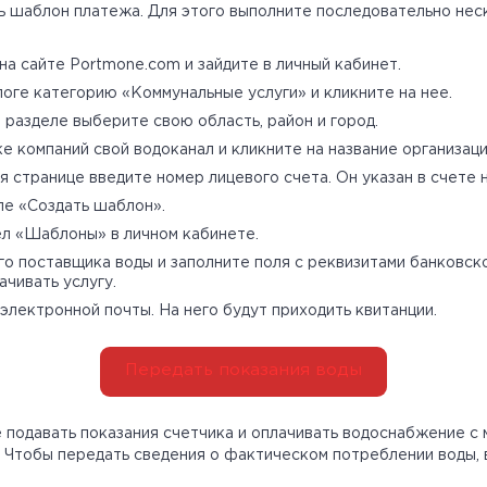
ь шаблон платежа. Для этого выполните последовательно нес
на сайте Portmone.com и зайдите в личный кабинет.
логе категорию «Коммунальные услуги» и кликните на нее.
разделе выберите свою область, район и город.
ке компаний свой водоканал и кликните на название организаци
 странице введите номер лицевого счета. Он указан в счете 
оле «Создать шаблон».
ел «Шаблоны» в личном кабинете.
о поставщика воды и заполните поля с реквизитами банковско
ачивать услугу.
электронной почты. На него будут приходить квитанции.
Передать показания воды
 подавать показания счетчика и оплачивать водоснабжение с
. Чтобы передать сведения о фактическом потреблении воды, 