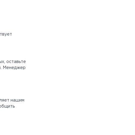
ствует
ых, оставьте
л. Менеджер
оляет нашим
ообщить