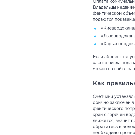
Оплата коммунальны
Владельцы недвижи
фактическом объеме
подаются показания
«Киевводоканал
«Львовводокана
«Харьковводока
Если абонент не ус
какого числа подав
можно на сайте ва
Как правиль
Счетчики устанавли
обычно заключен в 
фактического потр
кран с горячей во
движется, значит п
обратитесь в водок
необходимо срочно