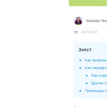
Stanislav Sh
24.11.2021
Зміст
Как правильн
Как передат
Как корр
Другие с
Преимуществ