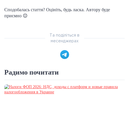
Сподобалась стаття? Оцініть, будь ласка. Автору буде
приємно 😌
Та поділіться в
месенджерах
Радимо почитати