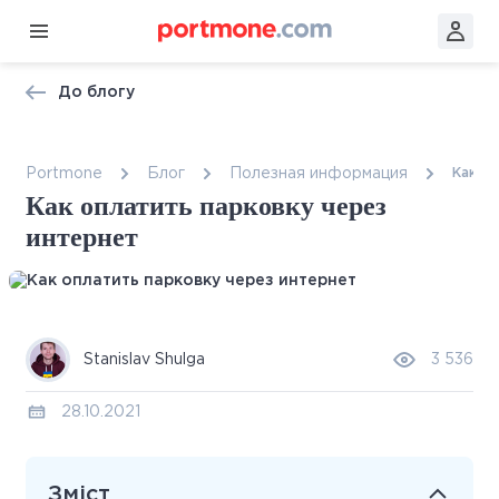
До блогу
Portmone
Блог
Полезная информация
Как о
Как оплатить парковку через
интернет
Stanislav Shulga
3 536
28.10.2021
Зміст