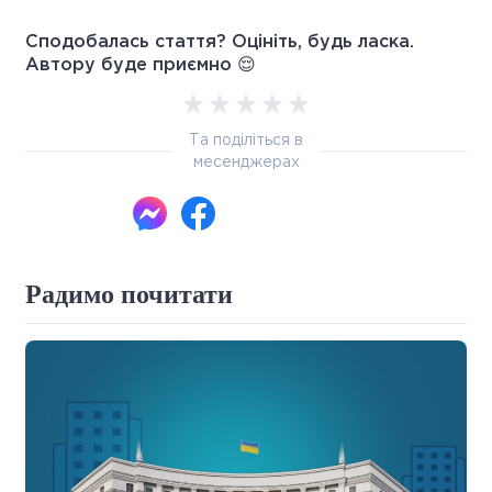
Сподобалась стаття? Оцініть, будь ласка.
Автору буде приємно 😌
Та поділіться в
месенджерах
Радимо почитати