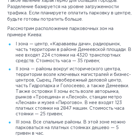
Такое явление характерно для больших городов.
Разделение базируется на уровне загруженности
трафика. Если планируете оплатить парковку в центре,
будьте готовы потратить больше.
Рассмотрим расположение парковочных зон на
примере Киева:
I зона — центр, «Караваевы дачи», радиорынок,
часть территории в районе Демеевской площади. В
нее входят 224 стоянки на 4320 транспортных
средств. Стоимость часа — 35 гривен;
II зона — районы вокруг исторического центра,
территории возле ключевых магистралей и бизнес-
центров, Сырец, Левобережный деловой центр,
часть Гидропарка и Голосеево, а также Демеевки.
Также островки II зоны есть возле авторынка,
рынков «Троещина» и «Лесной», станции метро
«Лесная» и музея «Пирогово». В нее входят 123
платных стоянки на 2847 машин. Стоимость часа
стоянки — 25 гривен;
III зона. Все спальные районы. В этой зоне можно
парковаться на платных стоянках дешево — 5
гривен в час.