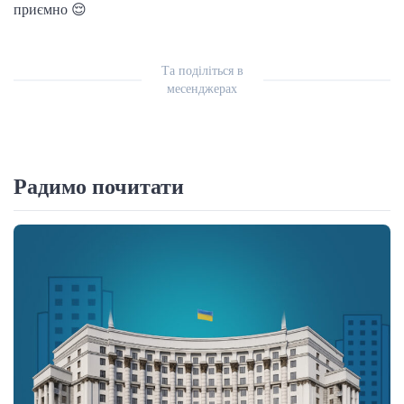
приємно 😌
Та поділіться в
месенджерах
Радимо почитати