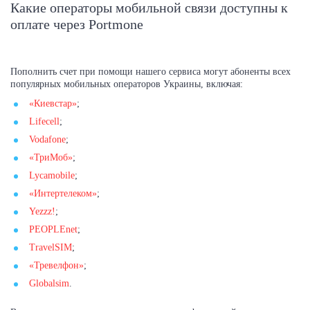
Какие операторы мобильной связи доступны к
оплате через Portmone
Пополнить счет при помощи нашего сервиса могут абоненты всех
популярных мобильных операторов Украины, включая:
«Киевстар»
;
Lifecell
;
Vodafone
;
«ТриМоб»
;
Lycamobile
;
«Интертелеком»
;
Yezzz!
;
PEOPLEnet
;
TravelSIM
;
«Тревелфон»
;
Globalsim
.