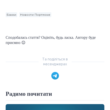
Банки
Новости Портмоне
Сподобалась стаття? Оцініть, будь ласка. Автору буде
приємно 😌
Та поділіться в
месенджерах
Радимо почитати