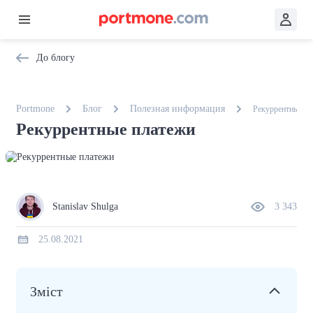
До блогу
Portmone
Блог
Полезная информация
Рекуррентные п
Рекуррентные платежи
Stanislav Shulga
3 343
25.08.2021
Зміст