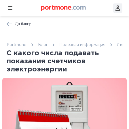
До блогу
С каког
Portmone
Блог
Полезная информация
С какого числа подавать
показания счетчиков
электроэнергии