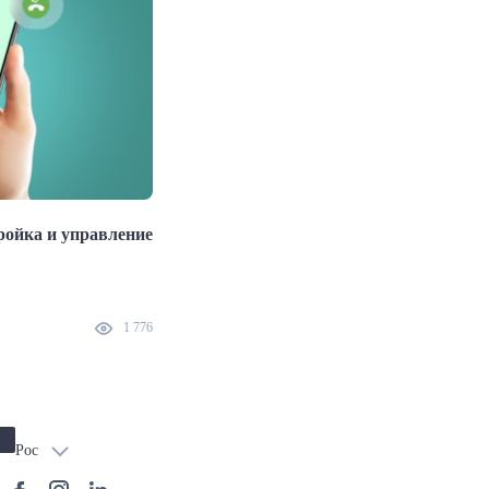
ройка и управление
Video Verification: What It Is and When It
Needed
1 776
25.09.2024
Рос