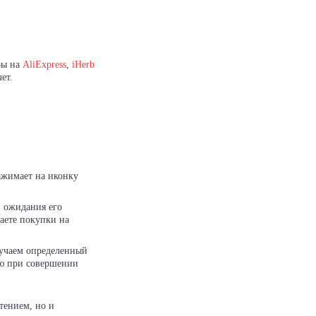
ры на
AliExpress
,
iHerb
чет.
ажимает на иконку
и ожидания его
аете покупки на
олучаем определенный
ию при совершении
тением, но и