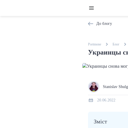
До блогу
Portmone
Блог
Украинцы сн
Stanislav Shul
20.06.2022
Зміст