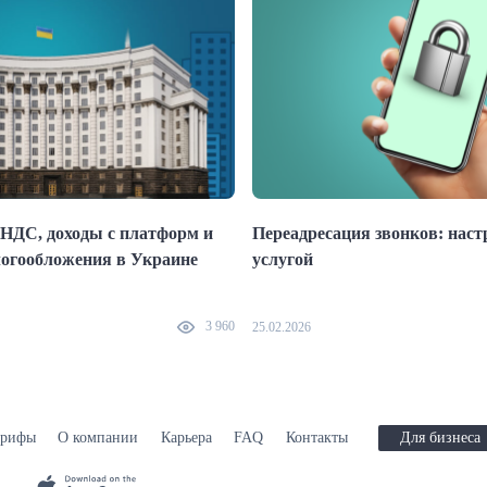
НДС, доходы с платформ и
Переадресация звонков: наст
логообложения в Украине
услугой
3 960
25.02.2026
арифы
О компании
Карьера
FAQ
Контакты
Для бизнеса