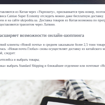
тавляются из Китая через «Укрпошту», присваивается трек-номер, поэто
иса Cainiao Super Economy отследить можно даже бесплатную доставку.
ess и на сайте ukrposhta.ua. Доставка товаров из Китая возможна по прог
ы доставляются транзитом через Латвию.
расширяет возможности онлайн-шоппинга
твий клиенты «Новой почты» в среднем заказывали более 2,5 тонн товаро
лась: «Новая почта Глобал» снова осуществляет доставку из китайского 
й, следует:
кетплейса и выбрать товары;
вка» выбрать Standard Shipping и ближайшее отделение или почтомат «Н