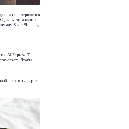
му они не потеряются в
 Сделать это можно в
раммам Saver Shipping,
в с AliExpress. Теперь
мегамаркета. Чтобы
овой почты» на карте;