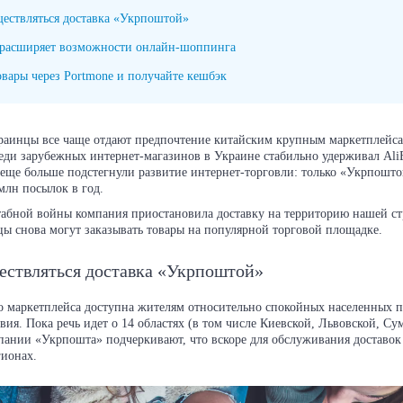
ществляться доставка «Укрпоштой»
 расширяет возможности онлайн-шоппинга
вары через Portmone и получайте кешбэк
раинцы все чаще отдают предпочтение китайским крупным маркетплейса
еди зарубежных интернет-магазинов в Украине стабильно удерживал AliE
ще больше подстегнули развитие интернет-торговли: только «Укрпоштой
 млн посылок в год.
абной войны компания приостановила доставку на территорию нашей ст
ы снова могут заказывать товары на популярной торговой площадке.
ществляться доставка «Укрпоштой»
о маркетплейса доступна жителям относительно спокойных населенных пу
вия. Пока речь идет о 14 областях (в том числе Киевской, Львовской, Су
мпании «Укрпошта» подчеркивают, что вскоре для обслуживания доставок
гионах.