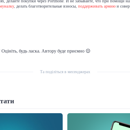
ях, делайте покупки через Portmone. И не забывайте, что при помощи н
ммуналку
, делать благотворительные взносы,
поддерживать армию
и совер
 Оцініть, будь ласка. Автору буде приємно 😌
Та поділіться в месенджерах
тати