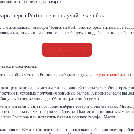
сметики и сопутствующих товаров.
вары через Portmone и получайте кешбэк
у с максимальной выгодой? Клиенты Portmone, которые заказывают това
площадках, получают дополнительные бонусы в виде баллов на кешбэк-с
Получить кешбек
чается в следующем:
дит в свой аккаунт на Portmone, выбирает раздел «
Получите кешбэк
» и н
.
транице можно ознакомиться с информацией о размере кешбека, времен
покупки и условиях получения бонусных баллов. К примеру, если вы дел
ш бонусный счет вернется до 5% от потраченной суммы.
ейти в магазин с сайта Portmone, выбрать товар и оплатить заказ. Мы п
 и отправляем на счет покупателя бонусы. Ими можно погашать комисс
 через Portmone или потратить баллы на оплату тарифа «Месяц».
льно просто. Если вы хотите не только порадовать себя приятным приобре