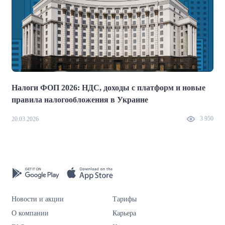
Налоги ФОП 2026: НДС, доходы с платформ и новые
правила налогообложения в Украине
2
3 950
20.03.2026
Новости и акции
Тарифы
О компании
Карьера