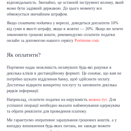
відповідальність. Звичайно, це останній інструмент впливу, який
може бути задіяний державою. До цього моменту все
обмежується звичайним штрафом.
Якщо
сплатити податки
у вересні, доведеться доплатити 10%
від суми в якості штрафу, якщо в жовтні — 20%. Якщо ви хочете
зекономити грошові кошти, рекомендуємо сплатити податки
онлайн за допомогою нашого сервісу
Portmone.com
.
Як оплатити?
Портмоне надає можливість оплачувати будь-які рахунки в
декілька кліків в дистанційному форматі. Це означає, що вам не
потрібно шукати відділення банку, щоб здійснити оплату.
Достатньо відкрити конкретну послугу та заповнити декілька
рядків інформації.
Наприклад, сплатити податки на нерухомість
можна тут
. Для
успішної операції необхідно вказати найменування одержувача
та обрати реквізити для проведення платежу.
Ми гарантуємо оперативне зарахування грошових коштів, а у
випадку виникнення будь-яких питань, ви завжди можете