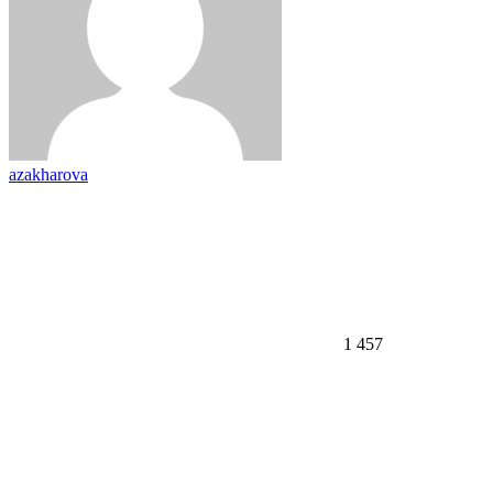
azakharova
1 457