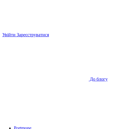
Увійти
Зареєструватися
До блогу
Portmone