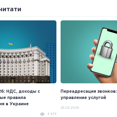
читати
6: НДС, доходы с
Переадресация звонков:
ые правила
управление услугой
я в Украине
25.02.2026
3 973