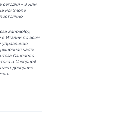
 сегодня – 3 млн.
На Portmone
 постоянно
sa Sanpaolo),
 в Италии по всем
и управление
 рыночная часть
Интеза Санпаоло
стока и Северной
ботают дочерние
млн.