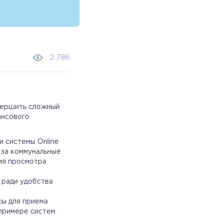
2 786
вершить сложный
ансового
и системы Online
 за коммунальные
ция просмотра
 ради удобства
сы для приема
примере систем