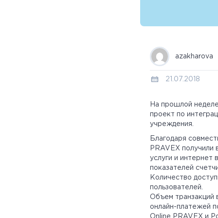
azakharova
21.07.2018
На прошлой недел
проект по интегра
учреждения.
Благодаря совместн
PRAVEX получили в
услуги и интернет 
показателей счетчи
Количество доступ
пользователей.
Объем транзакций 
онлайн-платежей п
Online PRAVEX и Po