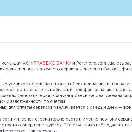
е командам
АО «ПРАВЕКС БАНК»
и Portmone.com удалось за
ции функционала платежного сервиса в интернет-банкинг фин
ым усилиям технических команд обеих компаний, пользовател
озможность пополнять мобильный телефон, оплачивать счета
в рамках своего интернет-банкинга. Здесь же реализована оп
ки и задолженности по счетам.
ных для оплаты сервисов увеличивается с каждым днем — все,
в сети Интернет стремительно растет. Именно поэтому серви
остоянно совершенствуются. Это отчетливо наблюдается на 
rtmone.com. Так, ресурсы: