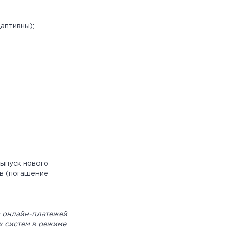
аптивны);
выпуск нового
ов (погашение
а онлайн-платежей
х систем в режиме