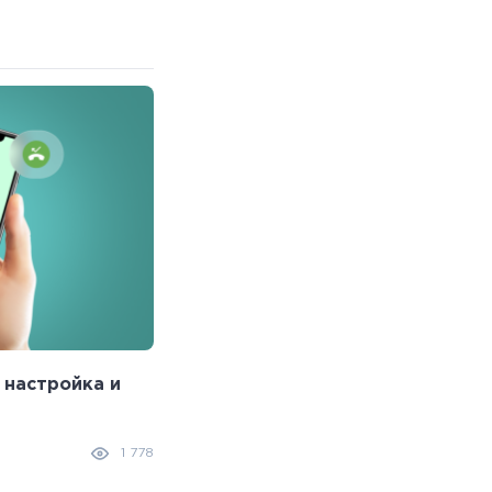
 настройка и
Video Verification: What It Is and 
Is Needed
25.09.2024
1 778