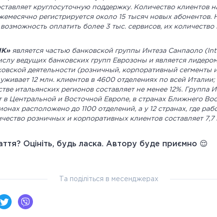
оставляет круглосуточную поддержку. Количество клиентов на
ежемесячно регистрируется около 15 тысяч новых абонентов. 
 возможность оплатить более 3 тыс. сервисов, их количество
НК»
является частью банковской группы Интеза Санпаоло (Inte
числу ведущих банковских групп Еврозоны и является лидером
овской деятельности (розничный, корпоративный сегменты 
уживает 12 млн. клиентов в 4600 отделениях по всей Италии;
тве итальянских регионов составляет не менее 12%. Группа 
т в Центральной и Восточной Европе, в странах Ближнего Во
ионах расположено до 1100 отделений, а у 12 странах, где ра
ичество розничных и корпоративных клиентов составляет 7,7 
ття? Оцініть, будь ласка. Автору буде приємно 😌
Та поділіться в месенджерах