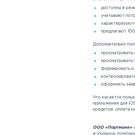
доступны в реж
учитывают потр
характеризуютс
предлагают 10
Дополнительно пол
просматривать 
просматривать
формировать и 
контролировать
оформлять заяв
Что касается польз
приложения для iOS
кредитов, оплата н
ООО «Портмоне»
о
в Украине. Компан