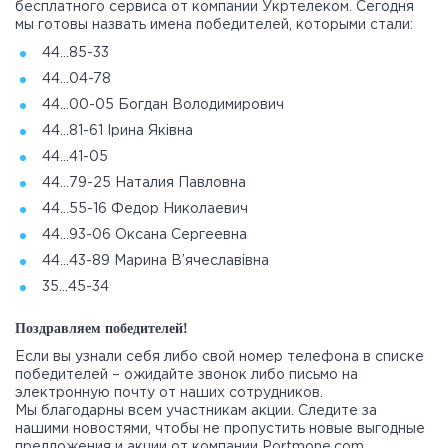
бесплатного сервиса от компании Укртелеком. Сегодня
мы готовы назвать имена победителей, которыми стали:
44…85-33
44…04-78
44…00-05 Богдан Володимирович
44…81-61 Ірина Яківна
44…41-05
44…79-25 Наталия Павловна
44…55-16 Федор Николаевич
44…93-06 Оксана Сергеевна
44…43-89 Марина В’ячеславівна
35…45-34
Поздравляем победителей!
Если вы узнали себя либо свой номер телефона в списке
победителей – ожидайте звонок либо письмо на
электронную почту от наших сотрудников.
Мы благодарны всем участникам акции. Следите за
нашими новостями, чтобы не пропустить новые выгодные
предложения и акции от компании Portmone.com.