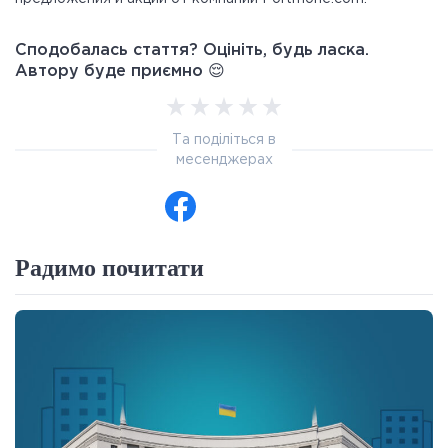
Сподобалась стаття? Оцініть, будь ласка.
Автору буде приємно 😌
Та поділіться в
месенджерах
Радимо почитати