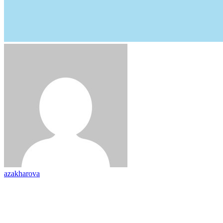
azakharova