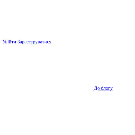
Увійти
Зареєструватися
До блогу