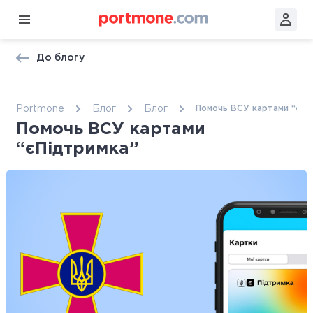
До блогу
Portmone
Блог
Блог
Помочь ВСУ картами “єПі
Помочь ВСУ картами
“єПідтримка”