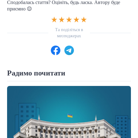
Сподобалась стаття? Оцініть, будь ласка. Автору буде
приємно 😌
Та поділіться в
месенджерах
Радимо почитати