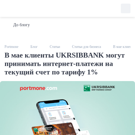
До блогу
Portmone
Блог
Статьи
Статьи для бизнеса
В мае клиент
В мае клиенты UKRSIBBANK могут
принимать интернет-платежи на
текущий счет по тарифу 1%