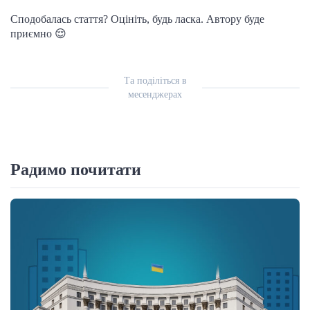
Сподобалась стаття? Оцініть, будь ласка. Автору буде
приємно 😌
Та поділіться в
месенджерах
Радимо почитати