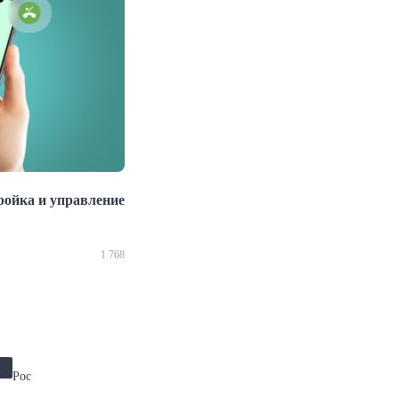
ройка и управление
Video Verification: What It Is and When It
Needed
1 768
25.09.2024
Рос