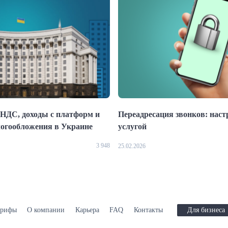
НДС, доходы с платформ и
Переадресация звонков: наст
логообложения в Украине
услугой
3 948
25.02.2026
арифы
О компании
Карьера
FAQ
Контакты
Для бизнеса