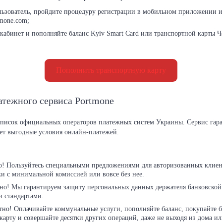
льзователь, пройдите процедуру регистрации в мобильном приложении 
tmone.com;
кабинет и пополняйте баланс Kyiv Smart Card или транспортной карты Ч
Пополнить транспортную карту
атежного сервиса Portmone
список официальных операторов платежных систем Украины. Сервис гара
ет выгодные условия онлайн-платежей.
! Пользуйтесь специальными предложениями для авторизованных клиен
и с минимальной комиссией или вовсе без нее.
но! Мы гарантируем защиту персональных данных держателя банковской 
 стандартами.
но! Оплачивайте коммунальные услуги, пополняйте баланс, покупайте б
 карту и совершайте десятки других операций, даже не выходя из дома ил