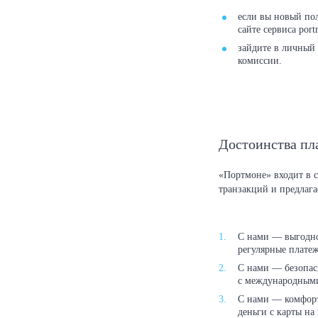
если вы новый по
сайте сервиса por
зайдите в личный 
комиссии.
Достоинства пл
«Портмоне» входит в 
транзакций и предлага
С нами — выгодно
регулярные платеж
С нами — безопас
с международными
С нами — комфорт
деньги с карты на