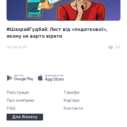
#ШахрайГудбай: Лист від «податкової»,
якому не варто вірити
06.08.2026
82
Реєстрація
Тарифи
Про компанію
Кар'єра
FAQ
Контакти
Для бізнесу