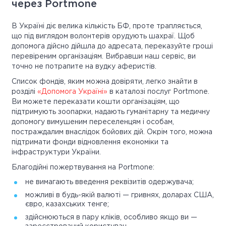
через Portmone
В Україні діє велика кількість БФ, проте трапляється,
що під виглядом волонтерів орудують шахраї. Щоб
допомога дійсно дійшла до адресата, переказуйте гроші
перевіреним організаціям. Вибравши наш сервіс, ви
точно не потрапите на вудку аферистів.
Список фондів, яким можна довіряти, легко знайти в
розділі
«Допомога Україні»
в каталозі послуг Portmone.
Ви можете переказати кошти організаціям, що
підтримують зоопарки, надають гуманітарну та медичну
допомогу вимушеним переселенцям і особам,
постраждалим внаслідок бойових дій. Окрім того, можна
підтримати фонди відновлення економіки та
інфраструктури України.
Благодійні пожертвування на Portmone:
не вимагають введення реквізитів одержувача;
можливі в будь-якій валюті — гривнях, доларах США,
євро, казахських тенге;
здійснюються в пару кліків, особливо якщо ви —