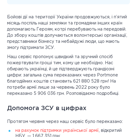
Бойові дії на території України продовжуються, і п’ятий
місяць поспіль наші земляки та громадяни інших країн
допомагають Героям, котрі перебувають на передовій.
До збору коштів долучаються волонтерські організації,
представники бізнесу та небайдужі люди, що мають
змогу підтримати ЗСУ.
Наш сервіс пропонує швидкий та зручний спосіб
пожертвувати гроші тим, кому це необхідно. Нас
обирають українці, й це підтверджують грандіозні
цифри: загальна сума переказаних через Portmone
благодійних коштів становить 621 880 528 грн! На
потреби армії лише за червень 2022 року було
переказано 5 906 036 грн. Розповідаємо подробиці.
Допомога ЗСУ в цифрах
Протягом червня через наш сервіс було переказано:
на рахунок підтримки української армії
, відкритий
НБУ, — 1 667 351 грн;