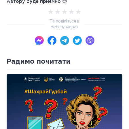
Автору буде приємно 😌
Та поділіться в
месенджерах
Радимо почитати