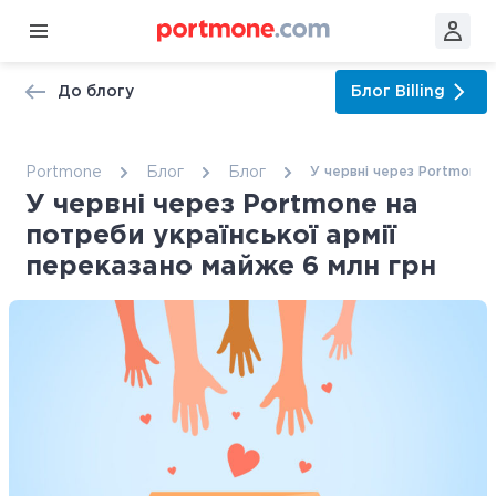
До блогу
Блог
Billing
Portmone
Блог
Блог
У червні через Portmone н
У червні через Portmone на
потреби української армії
переказано майже 6 млн грн