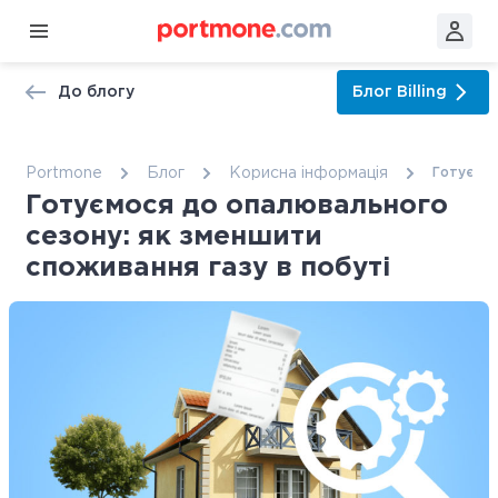
До блогу
Блог
Billing
Portmone
Блог
Корисна інформація
Готуємос
Готуємося до опалювального
сезону: як зменшити
споживання газу в побуті