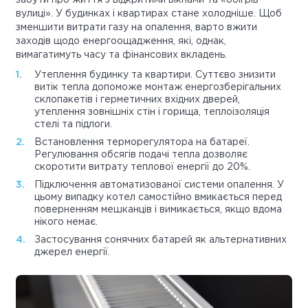
забути про життя з відкритими вікнами та «обігрів
вулиці». У будинках і квартирах стане холодніше. Щоб
зменшити витрати газу на опалення, варто вжити
заходів щодо енергоощадження, які, однак,
вимагатимуть часу та фінансових вкладень.
Утеплення будинку та квартири. Суттєво знизити
витік тепла допоможе монтаж енергозберігальних
склопакетів і герметичних вхідних дверей,
утеплення зовнішніх стін і горища, теплоізоляція
стелі та підлоги.
Встановлення терморегулятора на батареї.
Регулювання обсягів подачі тепла дозволяє
скоротити витрату теплової енергії до 20%.
Підключення автоматизованої системи опалення. У
цьому випадку котел самостійно вмикається перед
поверненням мешканців і вимикається, якщо вдома
нікого немає.
Застосування сонячних батарей як альтернативних
джерел енергії.