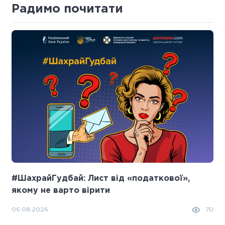
Радимо почитати
#ШахрайГудбай: Лист від «податкової»,
якому не варто вірити
06.08.2026
70