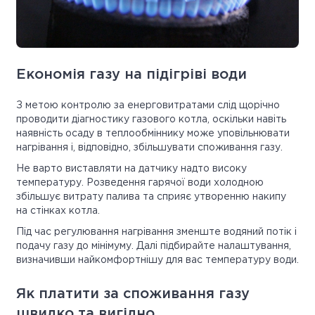
Економія газу на підігріві води
З метою контролю за енерговитратами слід щорічно
проводити діагностику газового котла, оскільки навіть
наявність осаду в теплообміннику може уповільнювати
нагрівання і, відповідно, збільшувати споживання газу.
Не варто виставляти на датчику надто високу
температуру. Розведення гарячої води холодною
збільшує витрату палива та сприяє утворенню накипу
на стінках котла.
Під час регулювання нагрівання зменште водяний потік і
подачу газу до мінімуму. Далі підбирайте налаштування,
визначивши найкомфортнішу для вас температуру води.
Як платити за споживання газу
швидко та вигідно