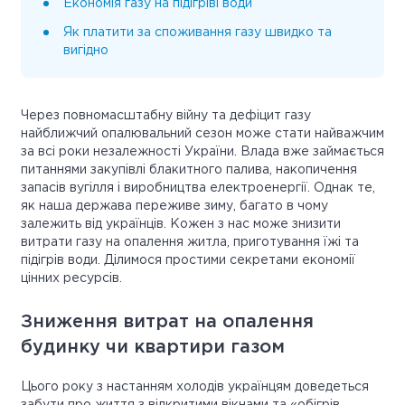
Економія газу на підігріві води
Як платити за споживання газу швидко та
вигідно
Через повномасштабну війну та дефіцит газу
найближчий опалювальний сезон може стати найважчим
за всі роки незалежності України. Влада вже займається
питаннями закупівлі блакитного палива, накопичення
запасів вугілля і виробництва електроенергії. Однак те,
як наша держава переживе зиму, багато в чому
залежить від українців. Кожен з нас може знизити
витрати газу на опалення житла, приготування їжі та
підігрів води. Ділимося простими секретами економії
цінних ресурсів.
Зниження витрат на опалення
будинку чи квартири газом
Цього року з настанням холодів українцям доведеться