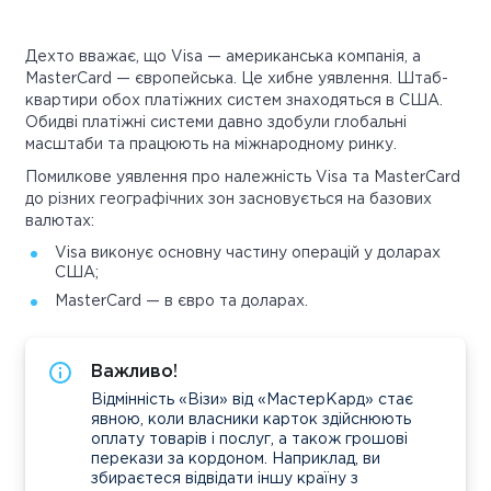
Дехто вважає, що Visa — американська компанія, а
MasterCard — європейська. Це хибне уявлення. Штаб-
квартири обох платіжних систем знаходяться в США.
Обидві платіжні системи давно здобули глобальні
масштаби та працюють на міжнародному ринку.
Помилкове уявлення про належність Visa та MasterCard
до різних географічних зон засновується на базових
валютах:
Visa виконує основну частину операцій у доларах
США;
MasterCard — в євро та доларах.
Важливо!
Відмінність «Візи» від «МастерКард» стає
явною, коли власники карток здійснюють
оплату товарів і послуг, а також грошові
перекази за кордоном. Наприклад, ви
збираєтеся відвідати іншу країну з