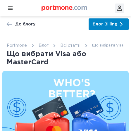
До блогу
Блог
Billing
Portmone
Блог
Всі статтi
Що вибрати Visa або
Що вибрати Visa або
MasterCard