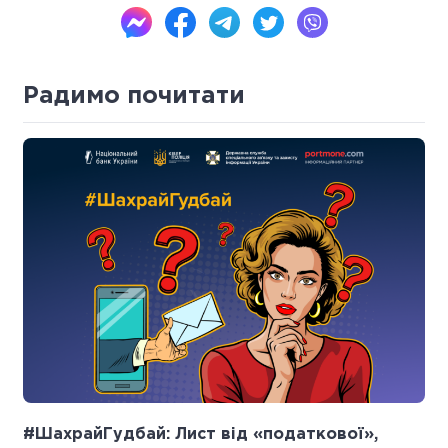
Радимо почитати
#ШахрайГудбай: Лист від «податкової»,