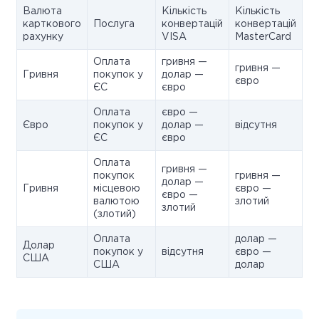
Валюта
Кількість
Кількість
карткового
Послуга
конвертацій
конвертацій
рахунку
VISA
MasterCard
Оплата
гривня —
гривня —
Гривня
покупок у
долар —
євро
ЄС
євро
Оплата
євро —
Євро
покупок у
долар —
відсутня
ЄС
євро
Оплата
гривня —
покупок
гривня —
долар —
Гривня
місцевою
євро —
євро —
валютою
злотий
злотий
(злотий)
Оплата
долар —
Долар
покупок у
відсутня
євро —
США
США
долар