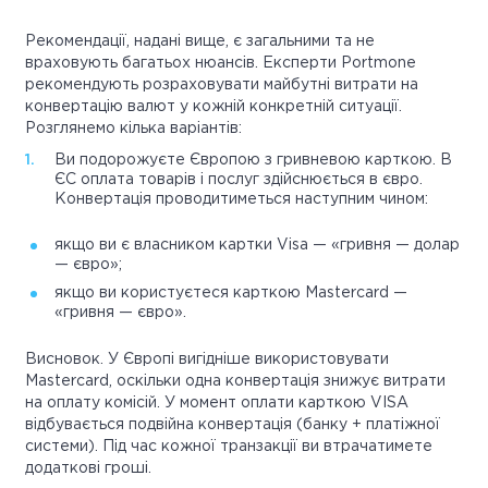
Рекомендації, надані вище, є загальними та не
враховують багатьох нюансів. Експерти Portmone
рекомендують розраховувати майбутні витрати на
конвертацію валют у кожній конкретній ситуації.
Розглянемо кілька варіантів:
Ви подорожуєте Європою з гривневою карткою. В
ЄС оплата товарів і послуг здійснюється в євро.
Конвертація проводитиметься наступним чином:
якщо ви є власником картки Visa — «гривня — долар
— євро»;
якщо ви користуєтеся карткою Mastercard —
«гривня — євро».
Висновок. У Європі вигідніше використовувати
Mastercard, оскільки одна конвертація знижує витрати
на оплату комісій. У момент оплати карткою VISA
відбувається подвійна конвертація (банку + платіжної
системи). Під час кожної транзакції ви втрачатимете
додаткові гроші.