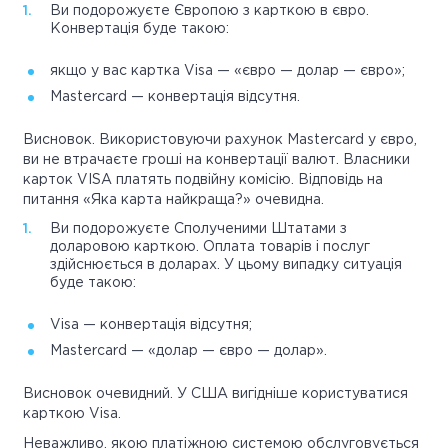
Ви подорожуєте Європою з карткою в євро.
Конвертація буде такою:
якщо у вас картка Visa — «євро — долар — євро»;
Mastercard — конвертація відсутня.
Висновок. Використовуючи рахунок Mastercard у євро,
ви не втрачаєте гроші на конвертації валют. Власники
карток VISA платять подвійну комісію. Відповідь на
питання «Яка карта найкраща?» очевидна.
Ви подорожуєте Сполученими Штатами з
доларовою карткою. Оплата товарів і послуг
здійснюється в доларах. У цьому випадку ситуація
буде такою:
Visa — конвертація відсутня;
Mastercard — «долар — євро — долар».
Висновок очевидний. У США вигідніше користуватися
карткою Visa.
Неважливо, якою платіжною системою обслуговується