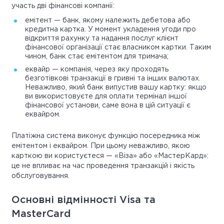
участь дві фінансові компанії:
емітент — банк, якому належить дебетова або
кредитна картка. У момент укладення угоди про
відкриття рахунку та надання послуг клієнт
фінансової організації стає власником картки. Таким
чином, банк стає емітентом для тримача;
еквайр — компанія, через яку проходять
безготівкові транзакції в гривні та інших валютах.
Неважливо, який банк випустив вашу картку: якщо
ви використовуєте для оплати термінал іншої
фінансової установи, саме вона в цій ситуації є
еквайром.
Платіжна система виконує функцію посередника між
емітентом і еквайром. При цьому неважливо, якою
карткою ви користуєтеся — «Віза» або «МастерКард»:
це не впливає на час проведення транзакцій і якість
обслуговування.
Основні відмінності Visa та
MasterCard