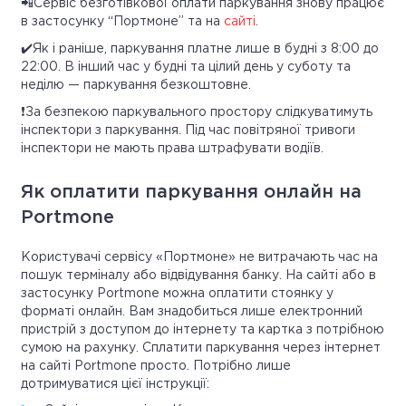
📲Сервіс безготівкової оплати паркування знову працює
в застосунку “Портмоне” та на
сайті
.
✔️Як і раніше, паркування платне лише в будні з 8:00 до
22:00. В інший час у будні та цілий день у суботу та
неділю — паркування безкоштовне.
❗️За безпекою паркувального простору слідкуватимуть
інспектори з паркування. Під час повітряної тривоги
інспектори не мають права штрафувати водіїв.
Як оплатити паркування онлайн на
Portmone
Користувачі сервісу «Портмоне» не витрачають час на
пошук терміналу або відвідування банку. На сайті або в
застосунку Portmone можна оплатити стоянку у
форматі онлайн. Вам знадобиться лише електронний
пристрій з доступом до інтернету та картка з потрібною
сумою на рахунку. Сплатити паркування через інтернет
на сайті Portmone просто. Потрібно лише
дотримуватися цієї інструкції: