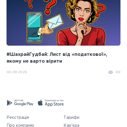
#ШахрайГудбай: Лист від «податкової»,
якому не варто вірити
06.08.2026
69
Реєстрація
Тарифи
Про компанію
Кар'єра