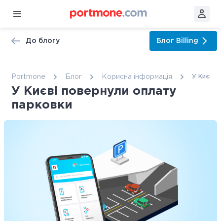
До блогу
Блог
Billing
Portmone
Блог
Корисна інформація
У Києві 
У Києві повернули оплату
парковки