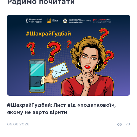
Радимо почитати
#ШахрайГудбай: Лист від «податкової»,
якому не варто вірити
06.08.2026
78