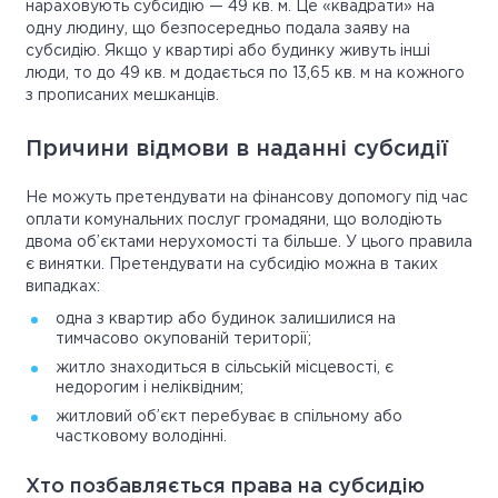
нараховують субсидію — 49 кв. м. Це «квадрати» на
одну людину, що безпосередньо подала заяву на
субсидію. Якщо у квартирі або будинку живуть інші
люди, то до 49 кв. м додається по 13,65 кв. м на кожного
з прописаних мешканців.
Причини відмови в наданні субсидії
Не можуть претендувати на фінансову допомогу під час
оплати комунальних послуг громадяни, що володіють
двома об’єктами нерухомості та більше. У цього правила
є винятки. Претендувати на субсидію можна в таких
випадках:
одна з квартир або будинок залишилися на
тимчасово окупованій території;
житло знаходиться в сільській місцевості, є
недорогим і неліквідним;
житловий об’єкт перебуває в спільному або
частковому володінні.
Хто позбавляється права на субсидію