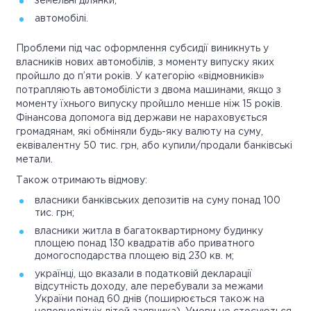
земельні ділянки;
автомобілі.
Проблеми під час оформлення субсидії виникнуть у
власників нових автомобілів, з моменту випуску яких
пройшло до п’яти років. У категорію «відмовників»
потрапляють автомобілісти з двома машинами, якщо з
моменту їхнього випуску пройшло менше ніж 15 років.
Фінансова допомога від держави не нараховується
громадянам, які обміняли будь-яку валюту на суму,
еквівалентну 50 тис. грн, або купили/продали банківські
метали.
Також отримають відмову:
власники банківських депозитів на суму понад 100
тис. грн;
власники житла в багатоквартирному будинку
площею понад 130 квадратів або приватного
домогосподарства площею від 230 кв. м;
українці, що вказали в податковій декларації
відсутність доходу, але перебували за межами
України понад 60 днів (поширюється також на