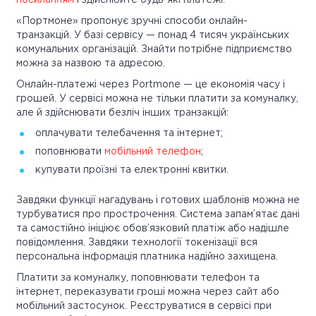
посиланням
і здійснюйте будь-які платежі.
«Портмоне» пропонує зручні способи онлайн-
транзакцій. У базі сервісу — понад 4 тисяч українських
комунальних організацій. Знайти потрібне підприємство
можна за назвою та адресою.
Онлайн-платежі через Portmone — це економія часу і
грошей. У сервісі можна не тільки платити за комуналку,
але й здійснювати безліч інших транзакцій:
оплачувати телебачення та інтернет;
поповнювати
мобільний телефон
;
купувати проїзні та електронні квитки.
Завдяки функції нагадувань і готових шаблонів можна не
турбуватися про прострочення. Система запам’ятає дані
та самостійно ініціює обов’язковий платіж або надішле
повідомлення. Завдяки технології токенізації вся
персональна інформація платника надійно захищена.
Платити за комуналку, поповнювати телефон та
інтернет, переказувати гроші можна через сайт або
мобільний застосунок. Реєструватися в сервісі при