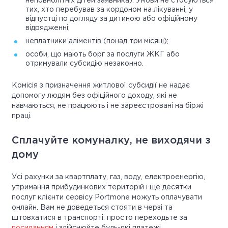
неповнолітніх дітей заявника). Умови не стосуються
тих, хто перебував за кордоном на лікуванні, у
відпустці по догляду за дитиною або офіційному
відрядженні;
неплатники аліментів (понад три місяці);
особи, що мають борг за послуги ЖКГ або
отримували субсидію незаконно.
Комісія з призначення житлової субсидії не надає
допомогу людям без офіційного доходу, які не
навчаються, не працюють і не зареєстровані на біржі
праці.
Сплачуйте комуналку, не виходячи з
дому
Усі рахунки за квартплату, газ, воду, електроенергію,
утримання прибудинкових територій і ще десятки
послуг клієнти сервісу Portmone можуть оплачувати
онлайн. Вам не доведеться стояти в черзі та
штовхатися в транспорті: просто переходьте за