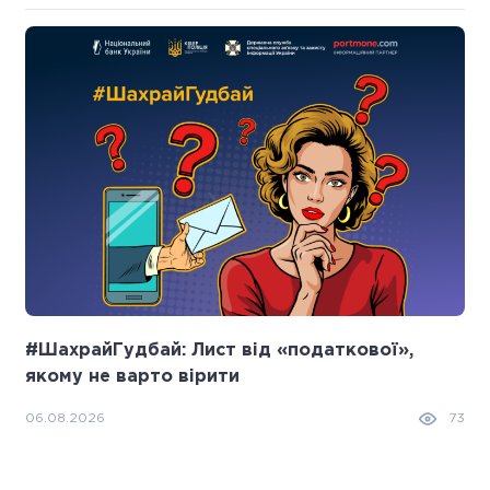
#ШахрайГудбай: Лист від «податкової»,
якому не варто вірити
06.08.2026
73