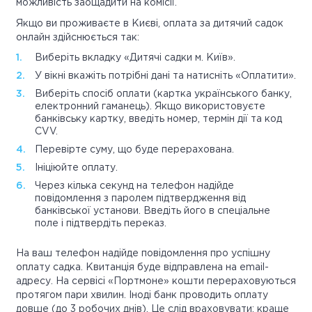
можливість заощадити на комісії.
Якщо ви проживаєте в Києві, оплата за дитячий садок
онлайн здійснюється так:
Виберіть вкладку «Дитячі садки м. Київ».
У вікні вкажіть потрібні дані та натисніть «Оплатити».
Виберіть спосіб оплати (картка українського банку,
електронний гаманець). Якщо використовуєте
банківську картку, введіть номер, термін дії та код
CVV.
Перевірте суму, що буде перерахована.
Ініціюйте оплату.
Через кілька секунд на телефон надійде
повідомлення з паролем підтвердження від
банківської установи. Введіть його в спеціальне
поле і підтвердіть переказ.
На ваш телефон надійде повідомлення про успішну
оплату садка. Квитанція буде відправлена на email-
адресу. На сервісі «Портмоне» кошти перераховуються
протягом пари хвилин. Іноді банк проводить оплату
довше (до 3 робочих днів). Це слід враховувати: краще