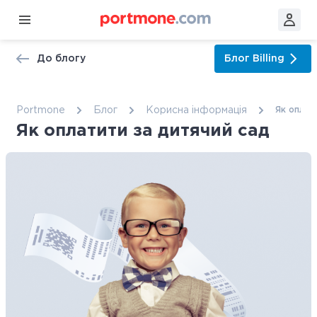
До блогу
Блог
Billing
Portmone
Блог
Корисна інформація
Як оплат
Як оплатити за дитячий сад