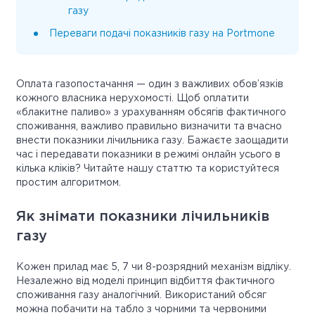
газу
Переваги подачі показників газу на Portmone
Оплата газопостачання — один з важливих обов’язків
кожного власника нерухомості. Щоб оплатити
«блакитне паливо» з урахуванням обсягів фактичного
споживання, важливо правильно визначити та вчасно
внести показники лічильника газу. Бажаєте заощадити
час і передавати показники в режимі онлайн усього в
кілька кліків? Читайте нашу статтю та користуйтеся
простим алгоритмом.
Як знімати показники лічильників
газу
Кожен прилад має 5, 7 чи 8-розрядний механізм відліку.
Незалежно від моделі принцип відбиття фактичного
споживання газу аналогічний. Використаний обсяг
можна побачити на табло з чорними та червоними