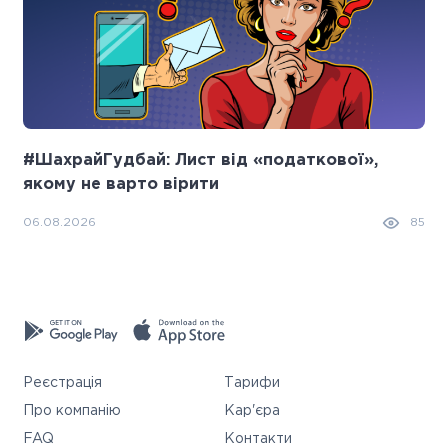
#ШахрайГудбай: Лист від «податкової»,
якому не варто вірити
06.08.2026
85
Реєстрація
Тарифи
Про компанію
Кар'єра
FAQ
Контакти