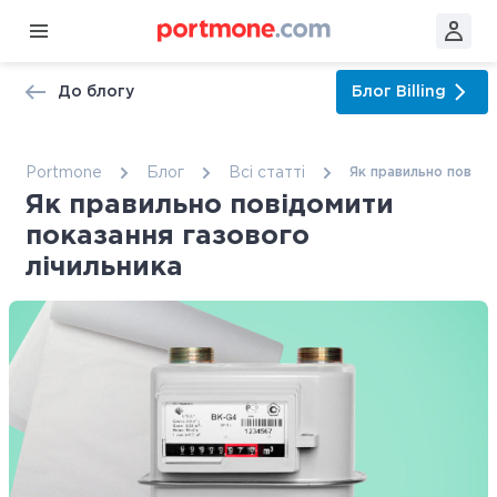
До блогу
Блог
Billing
Portmone
Блог
Всі статтi
Як правильно повідо
Як правильно повідомити
показання газового
лічильника