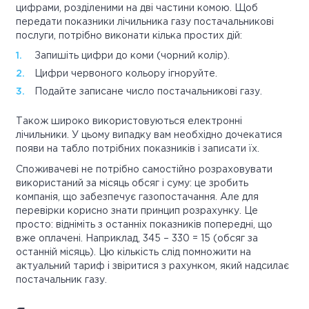
цифрами, розділеними на дві частини комою. Щоб
передати показники лічильника газу постачальникові
послуги, потрібно виконати кілька простих дій:
Запишіть цифри до коми (чорний колір).
Цифри червоного кольору ігноруйте.
Подайте записане число постачальникові газу.
Також широко використовуються електронні
лічильники. У цьому випадку вам необхідно дочекатися
появи на табло потрібних показників і записати їх.
Споживачеві не потрібно самостійно розраховувати
використаний за місяць обсяг і суму: це зробить
компанія, що забезпечує газопостачання. Але для
перевірки корисно знати принцип розрахунку. Це
просто: відніміть з останніх показників попередні, що
вже оплачені. Наприклад, 345 – 330 = 15 (обсяг за
останній місяць). Цю кількість слід помножити на
актуальний тариф і звіритися з рахунком, який надсилає
постачальник газу.