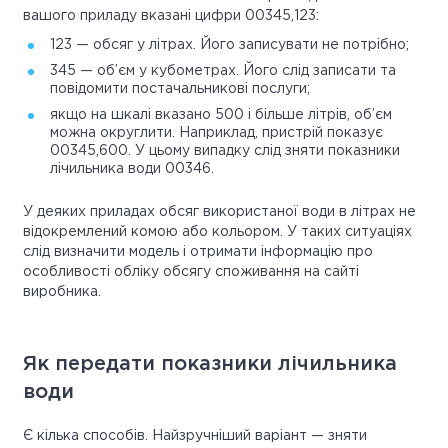
вашого приладу вказані цифри 00345,123:
123 — обсяг у літрах. Його записувати не потрібно;
345 — об’єм у кубометрах. Його слід записати та
повідомити постачальникові послуги;
якщо на шкалі вказано 500 і більше літрів, об’єм
можна округлити. Наприклад, пристрій показує
00345,600. У цьому випадку слід зняти показники
лічильника води 00346.
У деяких приладах обсяг використаної води в літрах не
відокремлений комою або кольором. У таких ситуаціях
слід визначити модель і отримати інформацію про
особливості обліку обсягу споживання на сайті
виробника.
Як передати показники лічильника
води
Є кілька способів. Найзручніший варіант — зняти