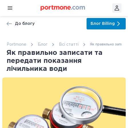
До блогу
Блог
Billing
Portmone
Блог
Всі статтi
Як правильно записа
Як правильно записати та
передати показання
лічильника води