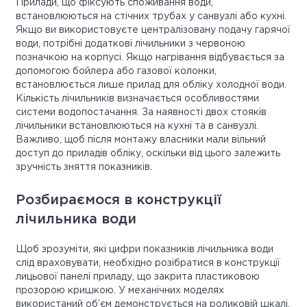
Прилади, що фіксують споживання води,
встановлюються на стічних трубах у санвузлі або кухні.
Якщо ви використовуєте централізовану подачу гарячої
води, потрібні додаткові лічильники з червоною
позначкою на корпусі. Якщо нагрівання відбувається за
допомогою бойлера або газової колонки,
встановлюється лише прилад для обліку холодної води.
Кількість лічильників визначається особливостями
системи водопостачання. За наявності двох стояків
лічильники встановлюються на кухні та в санвузлі.
Важливо, щоб після монтажу власники мали вільний
доступ до приладів обліку, оскільки від цього залежить
зручність зняття показників.
Розбираємося в конструкції
лічильника води
Щоб зрозуміти, які цифри показників лічильника води
слід враховувати, необхідно розібратися в конструкції
лицьової панелі приладу, що закрита пластиковою
прозорою кришкою. У механічних моделях
використаний об’єм демонструється на роликовій шкалі.