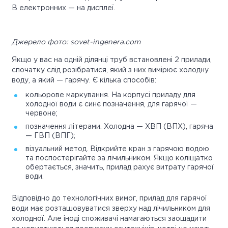
В електронних — на дисплеї.
Джерело фото: sovet-ingenera.com
Якщо у вас на одній ділянці труб встановлені 2 прилади,
спочатку слід розібратися, який з них вимірює холодну
воду, а який — гарячу. Є кілька способів:
кольорове маркування. На корпусі приладу для
холодної води є синє позначення, для гарячої —
червоне;
позначення літерами. Холодна — ХВП (ВПХ), гаряча
— ГВП (ВПГ);
візуальний метод. Відкрийте кран з гарячою водою
та поспостерігайте за лічильником. Якщо коліщатко
обертається, значить, прилад рахує витрату гарячої
води.
Відповідно до технологічних вимог, прилад для гарячої
води має розташовуватися зверху над лічильником для
холодної. Але іноді споживачі намагаються заощадити