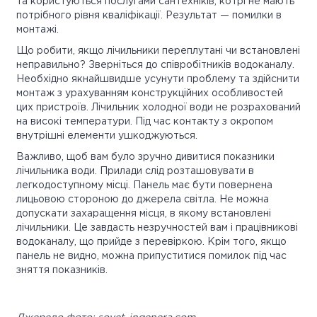
та користуються послугами сантехніків, котрі не мають
потрібного рівня кваліфікації. Результат — помилки в
монтажі.
Що робити, якщо лічильники переплутані чи встановлені
неправильно? Зверніться до співробітників водоканалу.
Необхідно якнайшвидше усунути проблему та здійснити
монтаж з урахуванням конструкційних особливостей
цих пристроїв. Лічильник холодної води не розрахований
на високі температури. Під час контакту з окропом
внутрішні елементи ушкоджуються.
Важливо, щоб вам було зручно дивитися показники
лічильника води. Прилади слід розташовувати в
легкодоступному місці. Панель має бути повернена
лицьовою стороною до джерела світла. Не можна
допускати захаращення місця, в якому встановлені
лічильники. Це завдасть незручностей вам і працівникові
водоканалу, що прийде з перевіркою. Крім того, якщо
панель не видно, можна припуститися помилок під час
зняття показників.