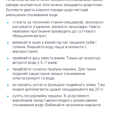
Початкові витрати на встановлення лічильників майже
завжди окупаються. Але можна заощадити додатково.
Експерти дають корисні поради щодо методів
зменшення споживання води:
стежте за технічним станом змішувачів, своєчасно
регулюйте з’єднання, змінюйте прокладки. Навіть
невелике протікання призводить до суттєвого
збільшення витрат;
вимикайте кран у ванній під час чищення зубів і
гоління. Вмикайте воду лише в моменти її
використання;
приймайте душ замість ванни. Тільки це скорочує
витрати води у 5–7 разів;
придбайте сучасну пральну машину. Для таких
моделей характерне низьке споживання
електроенергії та води;
встановіть унітаз із функцією подвійного зливу. Такі
моделі допомагають щодня заощаджувати від 20 л;
купіть посудомийну машину. В асортименті
виробників представлені моделі з різним рівнем
споживання води. Вибирайте економічні варіанти.