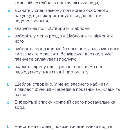
компаній потрібного постачальника води;
вкажіть у спеціальному полі номер особового
рахунку, що використовується для оплати
водопостачання;
клацніть на полі «Створити шаблон»;
виберіть у меню розділ «Шаблони» та відкрийте
його;
виберіть серед компаній свого постачальника води
та зазначте реквізити банківської картки, з якої
плануєте оплачувати послугу;
вкажіть адресу електронної пошти. На неї
надходитимуть квитанції про оплату.
Шаблон створено. У меню власного кабінету
з’явилася функція «Передача показників». Клацніть
на неї.
Виберіть зі списку компаній свого постачальника
води.
Внесіть на сторінці показники лічильника води в