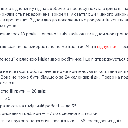
нного відпочинку під час робочого процесу можна отримати, на
 можливість передбачена, зокрема, у статтях 24 чинного Закон
нів про працю. Відповідно до положень цих документів кошти 
их умов:
иповнилося 18 років. Неповнолітнім замінювати відпочинок гро
сяців фактично використано не менше ніж 24 дні
відпустки
— осн
нсації є власною ініціативою робітника, і це підтверджується 
ня не йдеться, роботодавець може компенсувати коштами лише
. Вона не може бути більшою за 24 календарні дні. Право на п
, мають:
істю III групи — 26 днів;
— 30;
рацюють на шкідливій роботі, — до 35;
ормованим графіком — +7 до основної відпустки;
оги та науково-педагогічні працівники — 56 календарних днів.