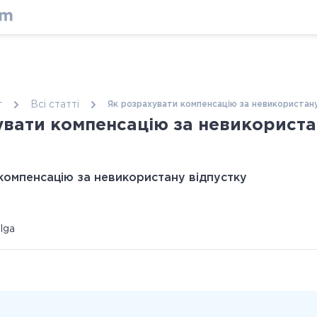
г
Всі статтi
Як розрахувати компенсацію за невикористану
увати компенсацію за невикориста
ulga