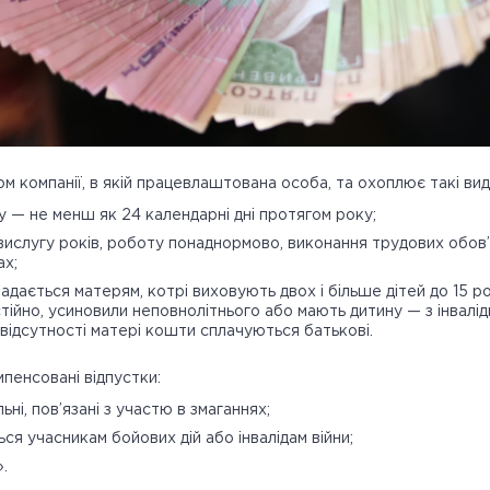
м компанії, в якій працевлаштована особа, та охоплює такі вид
 — не менш як 24 календарні дні протягом року;
вислугу років, роботу понаднормово, виконання трудових обов’я
ах;
адається матерям, котрі виховують двох і більше дітей до 15 ро
тійно, усиновили неповнолітнього або мають дитину — з інвалід
а відсутності матері кошти сплачуються батькові.
пенсовані відпустки:
ьні, пов’язані з участю в змаганнях;
ься учасникам бойових дій або інвалідам війни;
.