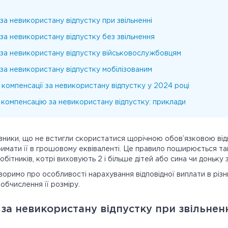
за невикористану відпустку при звільненні
за невикористану відпустку без звільнення
за невикористану відпустку військовослужбовцям
за невикористану відпустку мобілізованим
компенсації за невикористану відпустку у 2024 році
компенсацію за невикористану відпустку: приклади
івники, що не встигли скористатися щорічною обов’язковою ві
имати її в грошовому еквіваленті. Це правило поширюється та
робітників, котрі виховують 2 і більше дітей або сина чи доньку 
оворимо про особливості нарахування відповідної виплати в різн
обчислення її розміру.
за невикористану відпустку при звільнен