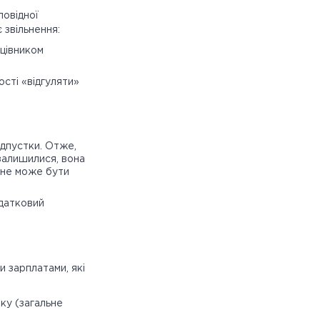
повідної
 звільнення:
цівником
ості «відгуляти»
відпустки. Отже,
 залишилися, вона
 не може бути
одатковий
 зарплатами, які
тку (загальне