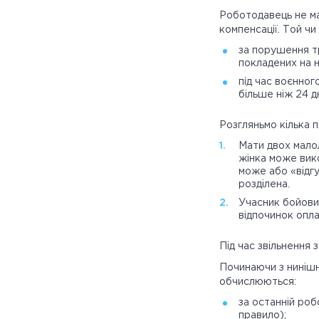
Роботодавець не ма
компенсації. Той чи
за порушення т
покладених на н
під час воєнног
більше ніж 24 дн
Розгляньмо кілька п
Мати двох малол
жінка може вико
може або «відгу
розділена.
Учасник бойових
відпочинок опл
Під час звільнення 
Починаючи з нинішн
обчислюються:
за останній роб
правило);