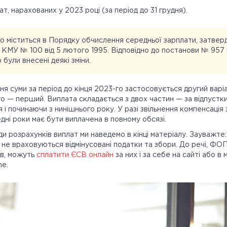
ат, нарахованих у 2023 році (за період до 31 грудня).
о міститься в Порядку обчислення середньої зарплати, затве
КМУ № 100 від 5 лютого 1995. Відповідно до постанови № 957 
 були внесені деякі зміни.
я суми за період до кінця 2023-го застосовується другий варіа
о — перший. Виплата складається з двох частин — за відпустки,
 і починаючи з нинішнього року. У разі звільнення компенсація
дні роки має бути виплачена в повному обсязі.
и розрахунків виплат ми наведемо в кінці матеріалу. Зауважте:
 не враховуються відмінусовані податки та збори. До речі, ФОП
ів, можуть
сплатити ЄСВ онлайн
за них і за себе на сайті або в
ne.