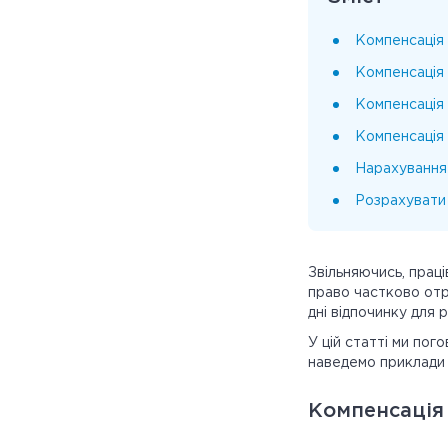
Компенсація 
Компенсація 
Компенсація 
Компенсація 
Нарахування 
Розрахувати 
Звільняючись, прац
право частково отр
дні відпочинку для 
У цій статті ми пог
наведемо приклади 
Компенсація 