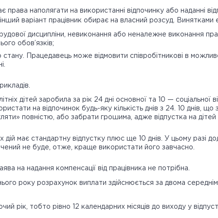
є права наполягати на використанні відпочинку або наданні від
 інший варіант працівник обирає на власний розсуд. Винятками є
рудової дисципліни, невиконання або неналежне виконання пра
ього обов’язків;
о стану. Працедавець може відмовити співробітникові в можлив
і.
рикладів.
ітніх дітей заробила за рік 24 дні основної та 10 — соціальної 
ристати на відпочинок будь-яку кількість днів з 24. 10 днів, що
ляти» повністю, або забрати грошима, адже відпустка на дітей
 дій має стандартну відпустку плюс ще 10 днів. У цьому разі д
ачений не буде, отже, краще використати його завчасно.
заява на надання компенсації від працівника не потрібна.
ього року розрахунок виплати здійснюється за двома середніми
очий рік, тобто рівно 12 календарних місяців до виходу у відпус