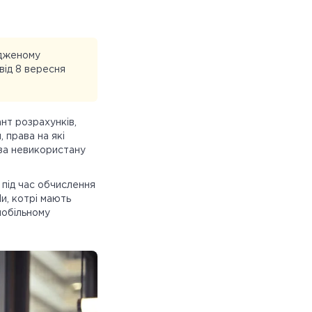
рдженому
від 8 вересня
нт розрахунків,
 права на які
 за невикористану
 під час обчислення
и, котрі мають
 мобільному