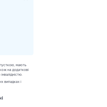
дпусткою, мають
кож на додаткові
з інвалідністю.
их випадках і
ні