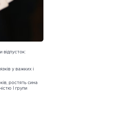
и відпусток:
зків у важких і
ків, ростять сина
ністю I групи