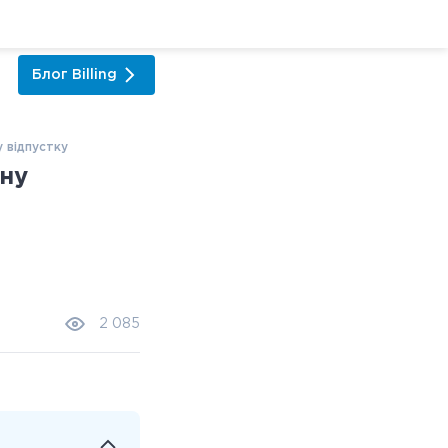
Блог
Billing
 відпустку
ну
2 085