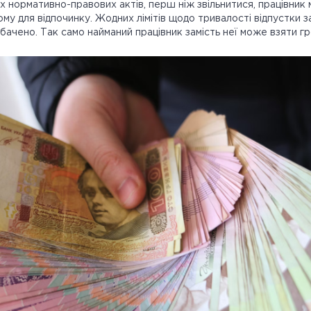
х нормативно-правових актів, перш ніж звільнитися, працівник м
йому для відпочинку. Жодних лімітів щодо тривалості відпустки 
дбачено. Так само найманий працівник замість неї може взяти г