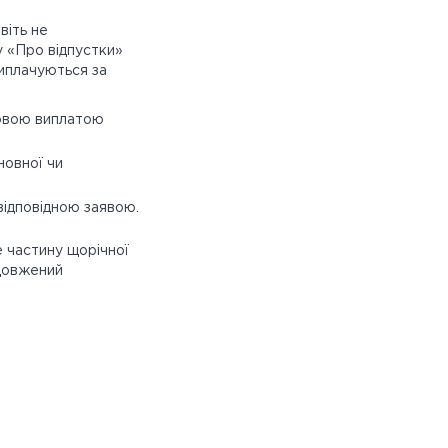
віть не
у «Про відпустки»
виплачуються за
шовою виплатою
овної чи
відповідною заявою.
 частину щорічної
одовжений