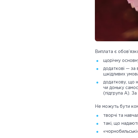
Виплата є обов’язко
щорічну основну
додаткові — за 
шкідливих умов
додаткову, що н
чи доньку самос
(підгрупа А). З
Не можуть бути ком
творчі та навчал
такі, що надают
«чорнобильські»