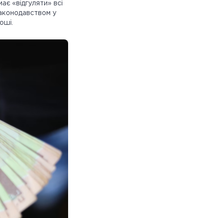
ає «відгуляти» всі
законодавством у
роші.