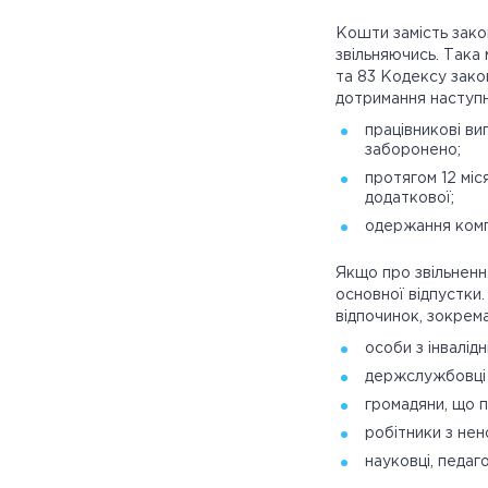
Кошти замість зако
звільняючись. Така
та 83 Кодексу зако
дотримання наступн
працівникові в
заборонено;
протягом 12 мі
додаткової;
одержання компе
Якщо про звільнен
основної відпустки
відпочинок, зокрема
особи з інвалідн
держслужбовці 
громадяни, що п
робітники з нен
науковці, педаг