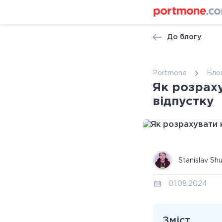
До блогу
Portmone
Бло
Як розрах
відпустку
Stanislav Sh
01.08.2024
Зміст