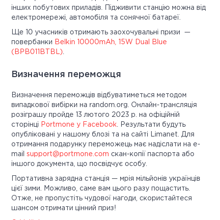
інших побутових приладів. Підживити станцію можна від
електромережі, автомобіля та сонячної батареї.
Ще 10 учасників отримають заохочувальні призи —
повербанки
Belkin 10000mAh, 15W Dual Blue
(BPB011BTBL)
.
Визначення переможця
Визначення переможців відбуватиметься методом
випадкової вибірки на random.org. Онлайн-трансляція
розіграшу пройде 13 лютого 2023 р. на офіційній
сторінці
Portmone у Facebook
. Результати будуть
опубліковані у нашому блозі та на сайті Limanet. Для
отримання подарунку переможець має надіслати на e-
mail
support@portmone.com
скан-копії паспорта або
іншого документа, що посвідчує особу.
Портативна зарядна станція — мрія мільйонів українців
цієї зими. Можливо, саме вам цього разу пощастить.
Отже, не пропустіть чудової нагоди, скористайтеся
шансом отримати цінний приз!