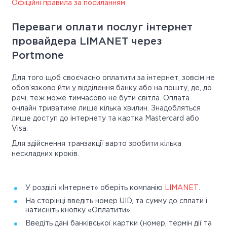
Офіційні правила за посиланням
Переваги оплати послуг інтернет
провайдера LIMANET через
Portmone
Для того щоб своєчасно оплатити за інтернет, зовсім не
обов’язково йти у відділення банку або на пошту, де, до
речі, теж може тимчасово не бути світла. Оплата
онлайн триватиме лише кілька хвилин. Знадобляться
лише доступ до інтернету та картка Mastercard або
Visa.
Для здійснення транзакції варто зробити кілька
нескладних кроків.
У розділі «Інтернет» оберіть компанію
LIMANET
.
На сторінці введіть номер UID, та сумму до сплати і
натисніть кнопку «Оплатити».
Введіть дані банківської картки (номер, термін дії та