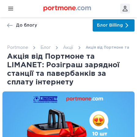
До блогу
Блог
Billing
Portmone
Блог
Акції
Акція від Портмоне та LIM
Акція від Портмоне та
LIMANET: Розіграш зарядної
станції та павербанків за
сплату інтернету