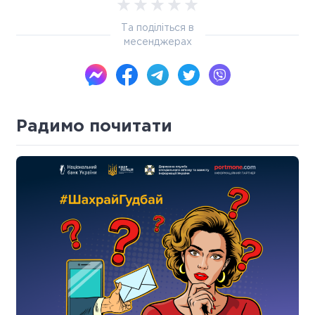
Та поділіться в
месенджерах
Радимо почитати