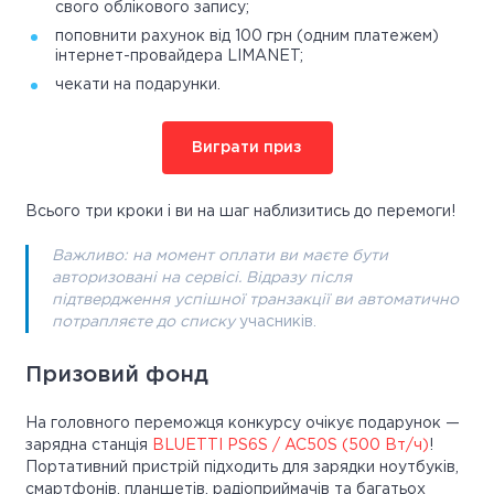
свого облікового запису;
поповнити рахунок від 100 грн (одним платежем)
інтернет-провайдера LIMANET;
чекати на подарунки.
Виграти приз
Всього три кроки і ви на шаг наблизитись до перемоги!
Важливо: на момент оплати ви маєте бути
авторизовані на сервісі. Відразу після
підтвердження успішної транзакції ви автоматично
потрапляєте до списку
учасників.
Призовий фонд
На головного переможця конкурсу очікує подарунок —
зарядна станція
BLUETTI PS6S / AC50S (500 Вт/ч)
!
Портативний пристрій підходить для зарядки ноутбуків,
смартфонів, планшетів, радіоприймачів та багатьох