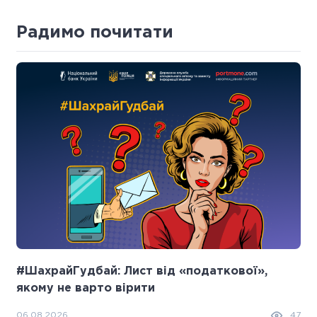
Радимо почитати
#ШахрайГудбай: Лист від «податкової»,
якому не варто вірити
06.08.2026
47