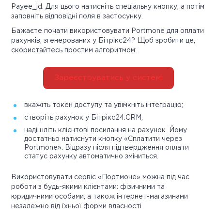
Payee_id. Для цього натисніть спеціальну кнопку, а потім
заповніть відповідні поля в застосунку.
Бажаєте почати використовувати Portmone для оплати
рахунків, згенерованих у Бітрікс24? Щоб зробити це,
скористайтесь простим алгоритмом:
Зареєструватись у системі
вкажіть токен доступу та увімкніть інтеграцію;
створіть рахунок у Бітрікс24.CRM;
надішліть клієнтові посилання на рахунок. Йому
достатньо натиснути кнопку «Сплатити через
Portmone». Відразу після підтвердження оплати
статус рахунку автоматично зміниться.
Використовувати сервіс «Портмоне» можна під час
роботи з будь-якими клієнтами: фізичними та
юридичними особами, а також інтернет-магазинами
незалежно від їхньої форми власності.