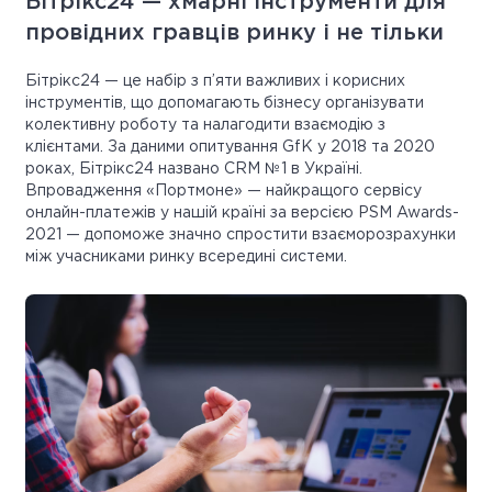
Бітрікс24 — хмарні інструменти для
провідних гравців ринку і не тільки
Бітрікс24 — це набір з п’яти важливих і корисних
інструментів, що допомагають бізнесу організувати
колективну роботу та налагодити взаємодію з
клієнтами. За даними опитування GfK у 2018 та 2020
роках, Бітрікс24 названо CRM №1 в Україні.
Впровадження «Портмоне» — найкращого сервісу
онлайн-платежів у нашій країні за версією PSM Awards-
2021 — допоможе значно спростити взаєморозрахунки
між учасниками ринку всередині системи.