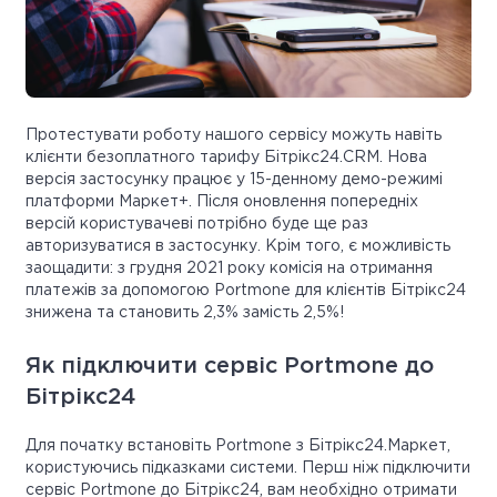
Протестувати роботу нашого сервісу можуть навіть
клієнти безоплатного тарифу Бітрікс24.CRM. Нова
версія застосунку працює у 15-денному демо-режимі
платформи Маркет+. Після оновлення попередніх
версій користувачеві потрібно буде ще раз
авторизуватися в застосунку. Крім того, є можливість
заощадити: з грудня 2021 року комісія на отримання
платежів за допомогою Portmone для клієнтів Бітрікс24
знижена та становить 2,3% замість 2,5%!
Як підключити сервіс Portmone до
Бітрікс24
Для початку встановіть Portmone з Бітрікс24.Маркет,
користуючись підказками системи. Перш ніж підключити
сервіс Portmone до Бітрікс24, вам необхідно отримати