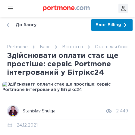
До блогу
Блог
Billing
Portmone
Блог
Всі статтi
Статті для бізнесу
Здійснювати оплати стає ще
простіше: сервіс Portmone
інтегрований у Бітрікс24
Stanislav Shulga
2 449
24.12.2021