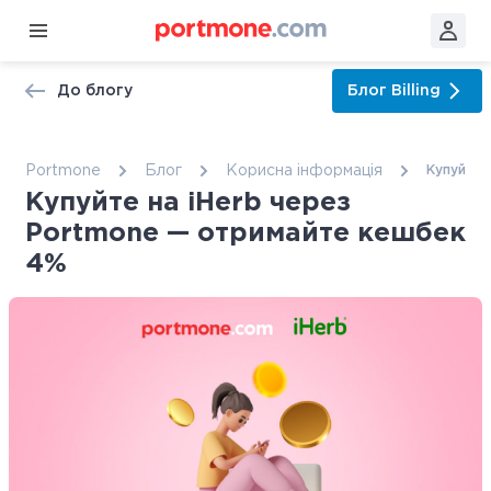
До блогу
Блог
Billing
Portmone
Блог
Корисна інформація
Купуйте 
Купуйте на iHerb через
Portmone — отримайте кешбек
4%