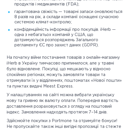
продуктів і медикаментів (FDA);
гарантована свіжість — товарні запаси оновлюються
8 разів на рік, а склади компанії оснащені сучасною
системою клімат-контролю;
конфіденційність інформації про покупців. iHerb —
одна з небагатьох компаній у США, що
дотримуються розпоряджень Загального
регламенту ЄС про захист даних (GDPR).
На початку війни постачання товарів з онлайн-магазину
iHerb в Україну тимчасово припинилося, але у травні
було відновлене. Покупці, що мешкають у відносно
спокійних регіонах, можуть замовляти товари та
отримувати їх у відділеннях, поштоматах «Нової пошти»
та пунктах видачі Meest Express.
У налаштуваннях на сайті можна вибрати українську
мову та гривню як валюту оплати. Попередня вартість
доставлення розраховується з огляду на поштовий
індекс. Замовлення надходять протягом 7–14 днів.
Здійснюйте покупки з Portmone та отримуйте бонуси!
Не пропускайте також інші вигідні пропозиції та стежте