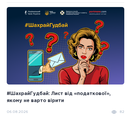
#ШахрайГудбай: Лист від «податкової»,
якому не варто вірити
06.08.2026
82