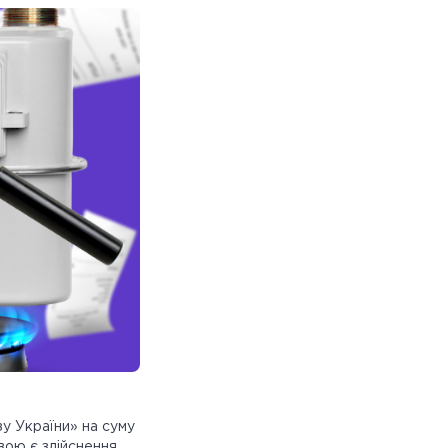
у України» на суму
овою є здійснення