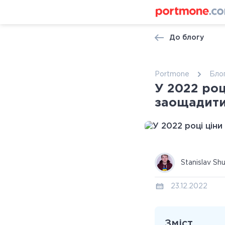
До блогу
Portmone
Бло
У 2022 роц
заощадити
Stanislav Sh
23.12.2022
Зміст