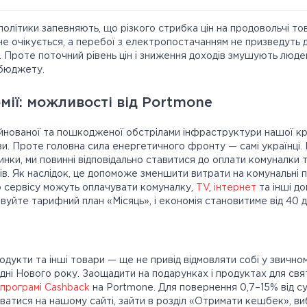
політики запевняють, що різкого стрибка цін на продовольчі тов
е очікується, а перебої з електропостачанням не призведуть 
. Проте поточний рівень цін і зниження доходів змушують люд
 бюджету.
ії: можливості від Portmone
йнованої та пошкодженої обстрілами інфраструктури нашої к
и. Проте головна сила енергетичного фронту — самі українці
динки, ми повинні відповідально ставитися до оплати комуналки 
в. Як наслідок, це допоможе зменшити витрати на комунальні по
 сервісу можуть оплачувати комуналку,
TV
,
інтернет
та інші д
ивуйте тарифний план «Місяць», і економія становитиме від 40 
одукти та інші товари — ще не привід відмовляти собі у звично
ні Нового року. Заощадити на подарунках і продуктах для свя
програмі Cashback
на Portmone. Для повернення 0,7–15% від с
ватися на нашому сайті, зайти в розділ «Отримати кешбек», в