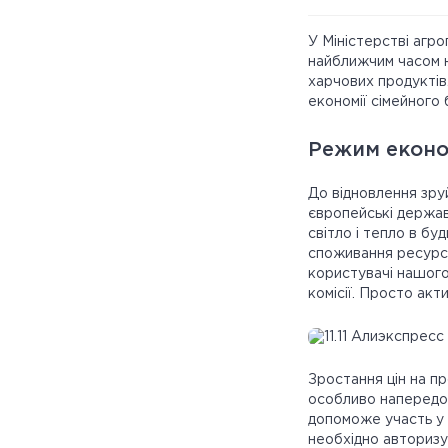
У Міністерстві агро
найближчим часом н
харчових продуктів
економії сімейного
Режим економ
До відновлення зру
європейські держав
світло і тепло в бу
споживання ресурсі
користувачі нашого
комісії. Просто акт
Зростання цін на пр
особливо напередод
допоможе участь у
необхідно авторизу