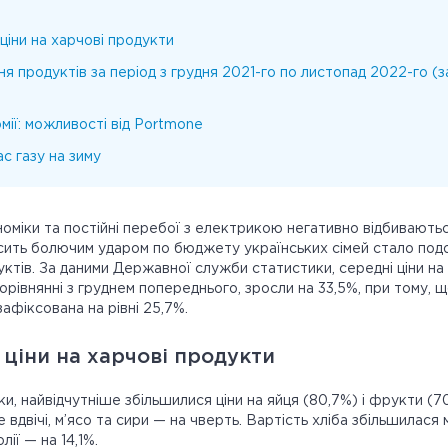
 ціни на харчові продукти
 продуктів за період з грудня 2021-го по листопад 2022-го (з
ії: можливості від Portmone
с газу на зиму
ономіки та постійні перебої з електрикою негативно відбиваютьс
осить болючим ударом по бюджету українських сімей стало по
ктів. За даними Державної служби статистики, середні ціни на 
орівнянні з груднем попереднього, зросли на 33,5%, при тому, щ
зафіксована на рівні 25,7%.
 ціни на харчові продукти
и, найвідчутніше збільшилися ціни на яйця (80,7%) і фрукти (7
вдвічі, м’ясо та сири — на чверть. Вартість хліба збільшилася
лії — на 14,1%.