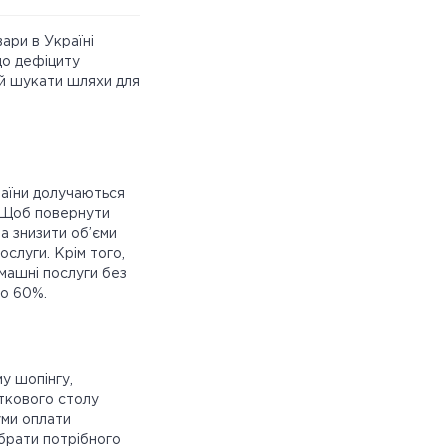
ари в Україні
до дефіциту
ей шукати шляхи для
раїни долучаються
. Щоб повернути
та знизити об’єми
слуги. Крім того,
омашні послуги без
до 60%.
му шопінгу,
ткового столу
уми оплати
ибрати потрібного