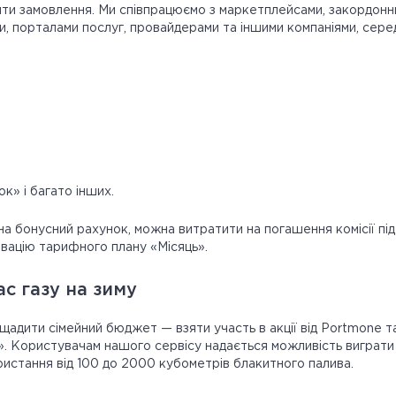
ти замовлення. Ми співпрацюємо з маркетплейсами, закордонн
и, порталами послуг, провайдерами та іншими компаніями, серед
к» і багато інших.
на бонусний рахунок, можна витратити на погашення комісії під
ивацію тарифного плану «Місяць».
с газу на зиму
щадити сімейний бюджет — взяти участь в акції від Portmone та
. Користувачам нашого сервісу надається можливість виграти
истання від 100 до 2000 кубометрів блакитного палива.