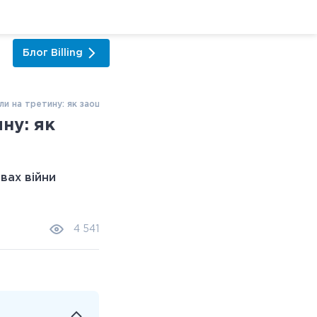
Блог
Billing
ли на третину: як заощадити в умовах війни
ну: як
4 541