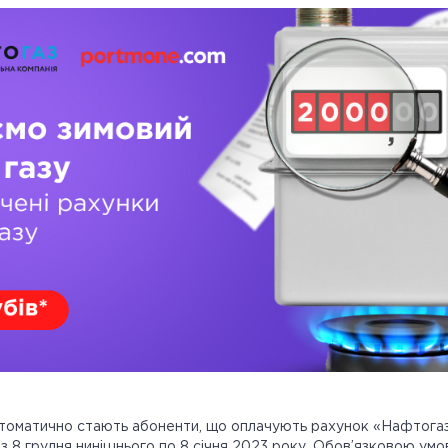
томатично стають абоненти, що оплачують рахунок «Нафтогаз
д з 8 грудня нинішнього по 8 січня 2023 року. Обов’язковою ум