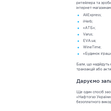
ритейлера та зроби
інтернет-магазинам
AliExpress;
iHerb;
«АТБ»;
Varus;
EVA.ua;
WineTime;
«Будинок іграшо
Бали, що надійдуть 
транзакцій або акт
Даруємо запа
Ще один спосіб зао
«Нафтогаз України»
безоплатного викор