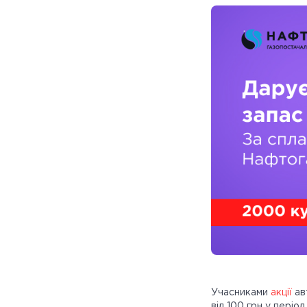
Учасниками
акції
ав
від 100 грн у періо