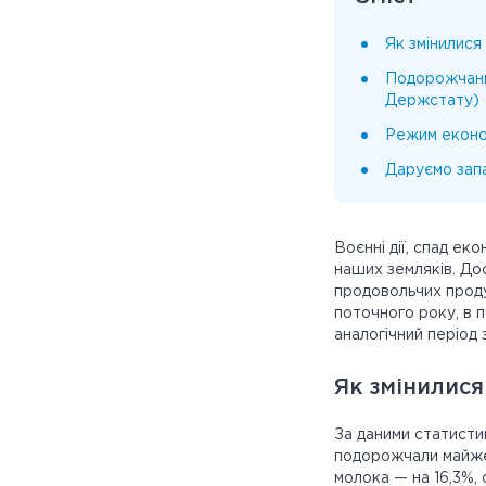
Як змінилися
Подорожчання
Держстату)
Режим економ
Даруємо запа
Воєнні дії, спад ек
наших земляків. Д
продовольчих проду
поточного року, в п
аналогічний період 
Як змінилися
За даними статистик
подорожчали майже 
молока — на 16,3%, о