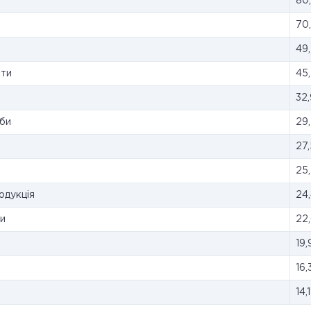
80
70
49
кти
45
32
оби
29
27
25
одукція
24
ри
22
19
16
14,