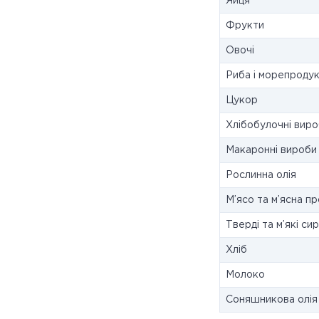
Яйця
Фрукти
Овочі
Риба і морепроду
Цукор
Хлібобулочні вир
Макаронні вироби
Рослинна олія
М’ясо та м’ясна пр
Тверді та м’які си
Хліб
Молоко
Соняшникова олія