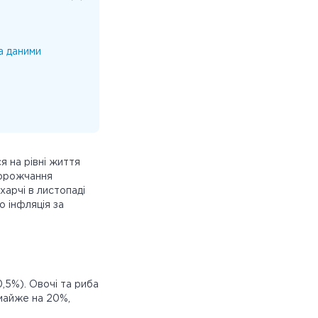
а даними
я на рівні життя
дорожчання
харчі в листопаді
о інфляція за
0,5%). Овочі та риба
 майже на 20%,