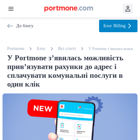
До блогу
Блог
Billing
Portmone
Блог
Всі статтi
У Portmone з’явилась можливість
У Portmone з’явилась можливість
прив’язувати рахунки до адрес і
сплачувати комунальні послуги в
один клік