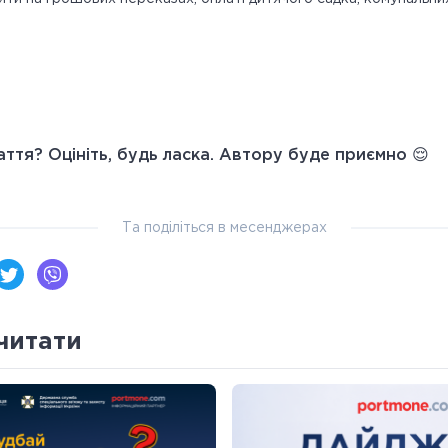
ття? Оцініть, будь ласка. Автору буде приємно 😌
Та поділіться в месенджерах
читати