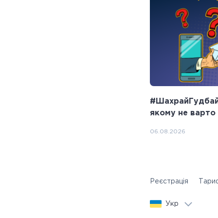
#ШахрайГудбай:
якому не варто
06.08.2026
Реєстрація
Тари
Укр