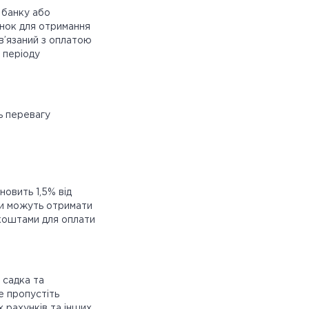
 банку або
унок для отримання
в’язаний з оплатою
 періоду
ь перевагу
новить 1,5% від
нти можуть отримати
 коштами для оплати
 садка та
е пропустіть
 рахунків та інших