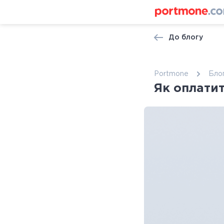
До блогу
Portmone
Бло
Як оплатит