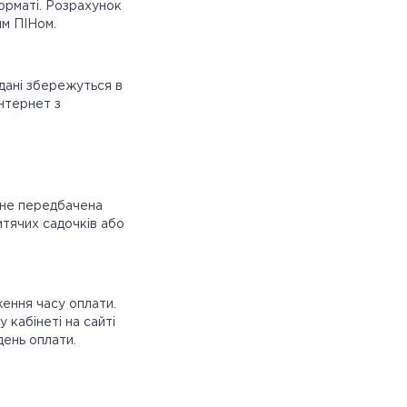
орматі. Розрахунок
им ПІНом.
дані збережуться в
нтернет з
 не передбачена
итячих садочків або
ження часу оплати.
кабінеті на сайті
ень оплати.