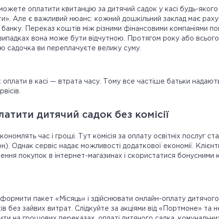
 можете оплатити квитанцію за дитячий садок у касі будь-якого
ти». Але є важливий нюанс: кожний дошкільний заклад має рах
 банку. Переказ коштів між різними фінансовими компаніями по
х випадках вона може бути відчутною. Протягом року або всього
ою садочка ви переплачуєте велику суму.
 оплати в касі — втрата часу. Тому все частіше батьки надают
вісів.
атити дитячий садок без комісії
ономлять час і гроші. Тут комісія за оплату освітніх послуг ста
рн). Однак сервіс надає можливості додаткової економії. Кліє
нення покупок в інтернет-магазинах і скористатися бонусними
ормити пакет «Місяць» і здійснювати онлайн-оплату дитячого
в без зайвих витрат. Слідкуйте за акціями від «Портмоне» та н
ти на грошових переказах, оплаті дитячого садка, комунальних