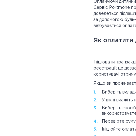
Оплачуючи дитячий с
Сервіс Portmone пр
доведеться підлашт
за допомогою будь-
відбувається оплата
Як оплатити
Ініціювати транзак
реєстрації: це доз
користувачі отриму
Якщо ви проживаєте
Виберіть вкладк
У вікні вкажіть 
Виберіть спосіб
використовуєте 
Перевірте суму
Ініціюйте оплату