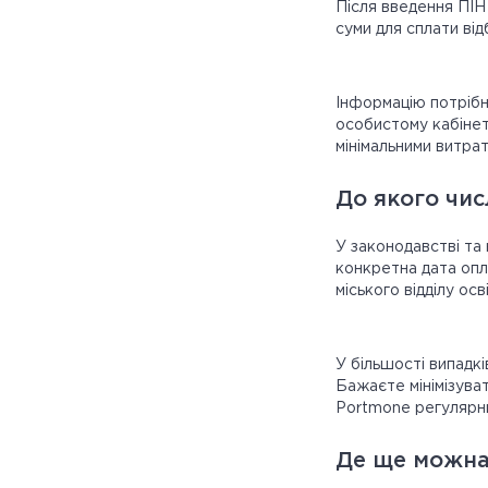
Після введення ПІН
суми для сплати ві
Інформацію потрібн
особистому кабінет
мінімальними витра
До якого чис
У законодавстві та
конкретна дата опл
міського відділу осв
У більшості випадк
Бажаєте мінімізува
Portmone регулярни
Де ще можна