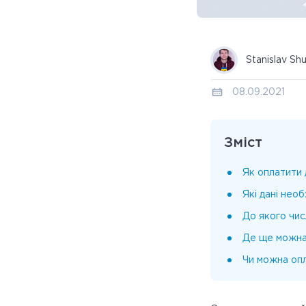
Stanislav Sh
08.09.2021
Зміст
Як оплатити
Які дані необ
До якого чис
Де ще можна
Чи можна опл