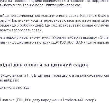
кунд на телефон надійде повідомлення з паролем підтвердження
ть його в спеціальне поле і підтвердіть переказ.
ійде повідомлення про успішну оплату садка. Квитанція буде в
ервісі «Портмоне» кошти перераховуються протягом пари хвили
овше (до 3 робочих днів). Це слід враховувати: краще оплачув
никнути заборгованостей.
 в іншому населеному пункті України, виберіть вкладку «Оплат
квізити дошкільного закладу (ЄДРПОУ або IBAN) і дійте відпові
бхідні для оплати за дитячий садок
ідно вказати П. І. Б. дитини. Після цього в запропонованих сп
но вибрати:
дитячого закладу;
і малюка (ПІН, ім’я, дату народження і табельний номер).