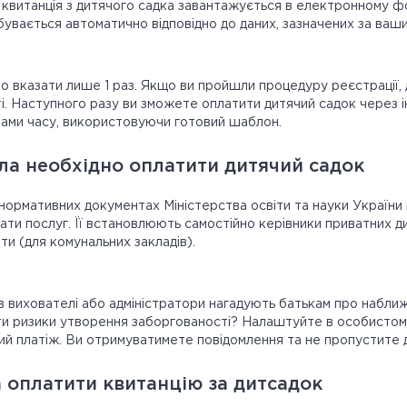
 квитанція з дитячого садка завантажується в електронному ф
дбувається автоматично відповідно до даних, зазначених за ваш
о вказати лише 1 раз. Якщо ви пройшли процедуру реєстрації, 
і. Наступного разу ви зможете оплатити дитячий садок через і
тами часу, використовуючи готовий шаблон.
ла необхідно оплатити дитячий садок
 нормативних документах Міністерства освіти та науки України
ати послуг. Її встановлюють самостійно керівники приватних д
іти (для комунальних закладів).
ів вихователі або адміністратори нагадують батькам про набли
ти ризики утворення заборгованості? Налаштуйте в особистому 
й платіж. Ви отримуватимете повідомлення та не пропустите д
 оплатити квитанцію за дитсадок