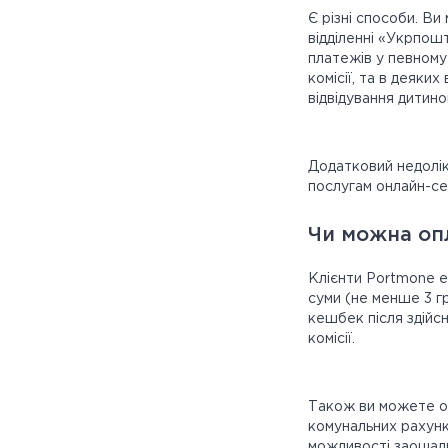
Є різні способи. Ви
відділенні «Укрпош
платежів у певному
комісії, та в деяки
відвідування дитин
Додатковий недолік
послугам онлайн-сер
Чи можна опл
Клієнти Portmone ек
суми (не менше 3 г
кешбек після здійс
комісії.
Також ви можете оф
комунальних рахункі
можливості заощади