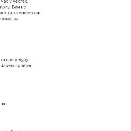
час у чергах.
поту. Вам не
идко та з комфортом
овімо, як
йти процедуру
. Зареєстровані
Якщо