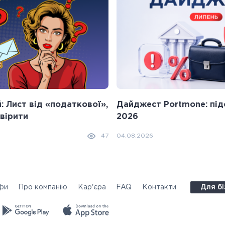
 Лист від «податкової»,
Дайджест Portmone: під
 вірити
2026
04.08.2026
47
фи
Про компанію
Кар'єра
FAQ
Контакти
Для бі