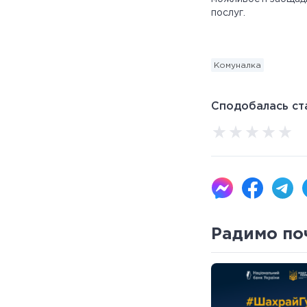
послуг.
Комуналка
Сподобалась ста
Радимо по