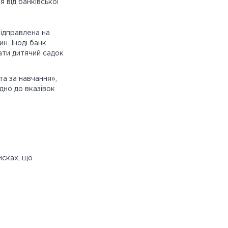
 від банківської
ідправлена на
н. Іноді банк
ати дитячий садок
а за навчання»,
дно до вказівок
исках, що