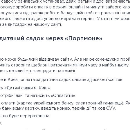
адок у банківських установах, деякі батьки й досі витрачають 
опонує зробити оплату в режимі онлайн і уникнути зайвого кло
овуватися під графік роботи банку: здійснюйте транзакції шв
якого гаджета з доступом до мережі інтернет. У статті ми розп
 за дитсадок на нашому сайті.
 дитячий садок через «Портмоне»
цію може будь-який відвідувач сайту. Але ми рекомендуємо про
волить створити шаблон і витрачати мінімум часу в майбутньому
ють можливість заощадити на комісії.
 в Києві, оплата за дитячий садок онлайн здійснюється так:
у «Дитячі садки м. Київ».
потрібні дані та натисніть «Оплатити».
 оплати (картка українського банку, електронний гаманець). 
банківську картку, введіть номер, термін дії та код CVV.
, що буде перерахована.
.