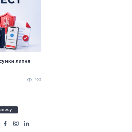
сумки липня
Що робити, якщо ви здійснили
помилковий платіж: практичний 
31.07.2026
103
знесу