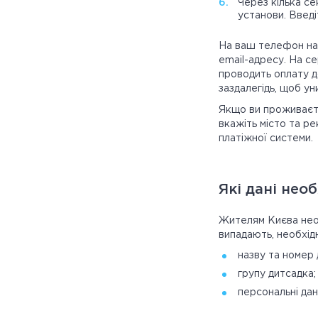
Через кілька се
установи. Введі
На ваш телефон над
email-адресу. На с
проводить оплату д
заздалегідь, щоб у
Якщо ви проживаєте
вкажіть місто та ре
платіжної системи.
Які дані нео
Жителям Києва необх
випадають, необхід
назву та номер 
групу дитсадка;
персональні дан