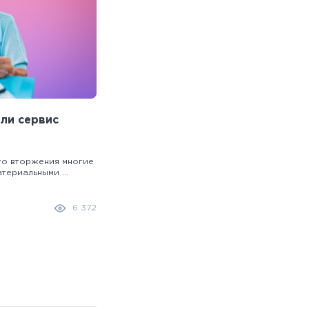
или сервис
го вторжения многие
териальными ...
6 372