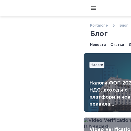
Portmone
Блог
Блог
Новости
Статьи
Д
Налоги
Налоги ФОП 202
НДС, доходы с
платформ и но
правила
налогообложени
Украине
Video Verificatio