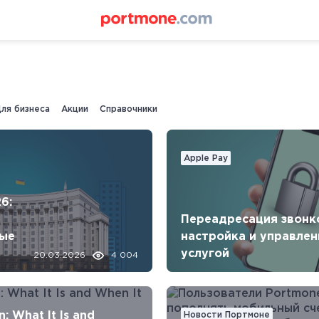
ля бизнеса
Акции
Справочники
Apple Pay
6:
Переадресация звонк
вые
настройка и управлен
услугой
20.03.2026
4 004
я в
n: What It Is and
Новости Портмоне