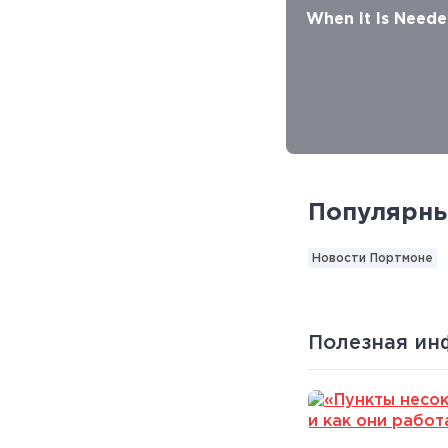
When It Is Need
Популярны
Новости Портмоне
Полезная и