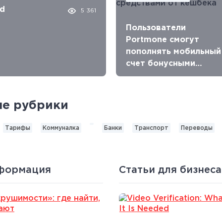
ed
5 361
Пользователи
Portmone смогут
пополнять мобильный
счет бонусными
средствами от
кешбека
е рубрики
Тарифы
Коммуналка
Банки
Транспорт
Переводы
нформация
Статьи для бизнеса