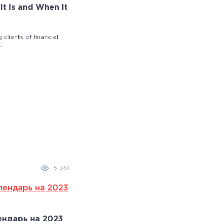
It Is and When It
 clients of financial
.
5 361
ндарь на 2023