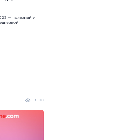
023 — полезный и
дневной ...
9 108