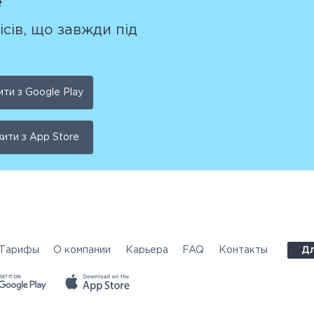
e
ісів, що завжди під
ти з Google Play
ити з App Store
Тарифы
О компании
Карьера
FAQ
Контакты
Дл