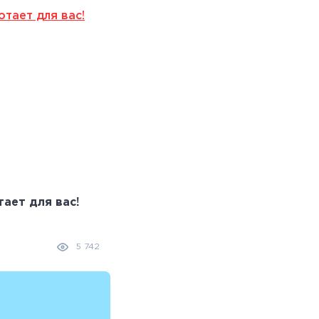
ает для вас!
Кэшбэк от «Портмоне»: реальная
экономия средств
25.08.2021
5 742