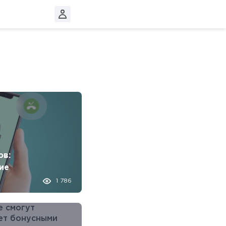
ов:
ие
1 786