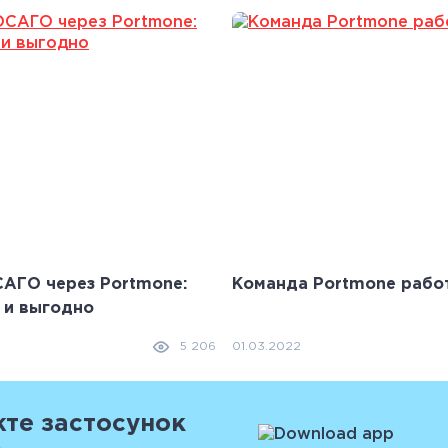
АГО через Portmone:
Команда Portmone работ
 и выгодно
01.03.2022
5 206
те застосунок