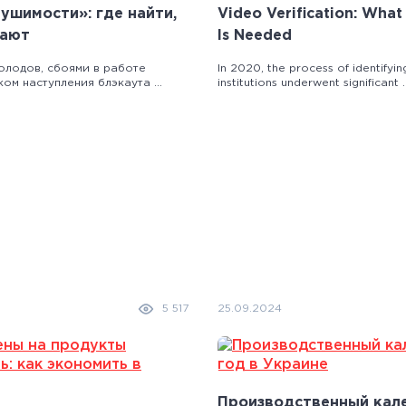
ушимости»: где найти,
Video Verification: What 
тают
Is Needed
олодов, сбоями в работе
In 2020, the process of identifying
ом наступления блэкаута ...
institutions underwent significant ..
5 517
25.09.2024
Производственный кале