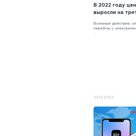
В 2022 году це
выросли на трет
условиях войны
Военные действия, с
перебои с электриче
...
23.12.2022