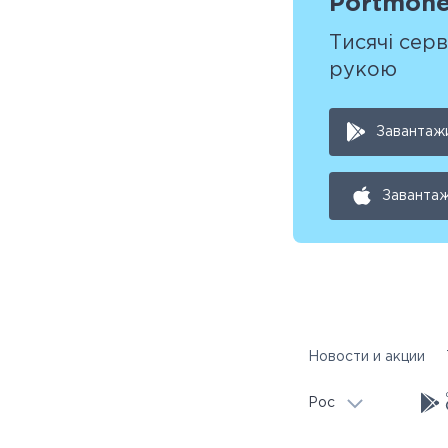
Portmon
Тисячі серв
рукою
Завантажи
Завантаж
Новости и акции
Рос