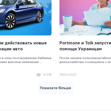
ли действовать новые
Portmone и Tolk запуст
рации авто
помощи Украинцам
и в силу постановления Кабмина
После начала полномасштабно
рыми внесены изменения ...
домохозяйства столкнулись с ма
4 578
08.10.2022
Показати більше