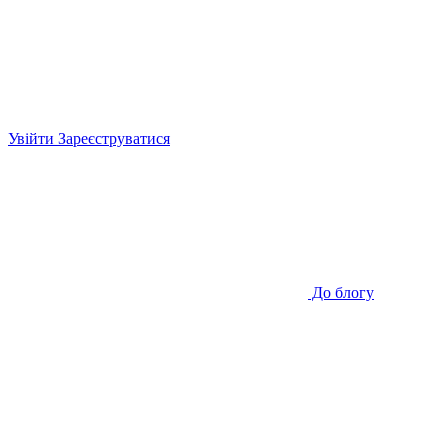
Увійти
Зареєструватися
До блогу