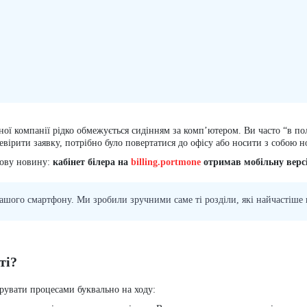
ої компанії рідко обмежується сидінням за комп’ютером. Ви часто “в пол
евірити заявку, потрібно було повертатися до офісу або носити з собою н
дову новину:
кабінет білера на
billing.portmone
отримав мобільну верс
ашого смартфону. Ми зробили зручними саме ті розділи, які найчастіше по
ті?
рувати процесами буквально на ходу: