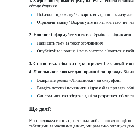
1. Звернення: тримайте руку на пульсі
Робота із заявк
обходу будинку.
Побачили проблему? Створіть внутрішню задачу для 
Отримали заявку? Відреагуйте на неї миттєво, не ч
2. Новини: інформуйте миттєво
Термінове відключення
Напишіть тему та текст оголошення.
Опублікуйте новину, і вона миттєво з’явиться у каб
3. Статистика: фінанси під контролем
Переглядайте осн
4. Лічильники: вносьте дані прямо біля приладу
Більше
Відкрийте розділ «Лічильники» на смартфоні.
Введіть поточні показники відразу біля приладу облі
Система миттєво збереже дані та розраховує обсяг 
Що далі?
Ми продовжуємо працювати над мобільною адаптацією інш
таблицями та масивами даних, ми ретельно опрацьовуємо 