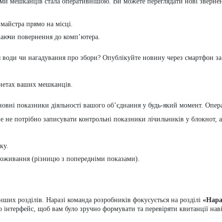
ами мешканців стала оперативнішою. Ви можете переглядати нові зверненн
майстра прямо на місці.
екаючи повернення до комп’ютера.
 води чи нагадування про збори? Опублікуйте новину через смартфон за
інетах ваших мешканців.
овні показники діяльності вашого об’єднання у будь-який момент. Опера
 не потрібно записувати контрольні показники лічильників у блокнот, а
ку.
споживання (різницю з попередніми показами).
их розділів. Наразі команда розробників фокусується на розділі
«Нара
інтерфейс, щоб вам було зручно формувати та перевіряти квитанції наві