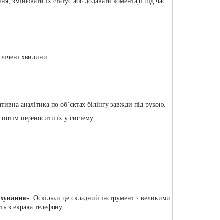
я, змінювати їх статус або додавати коментарі під час
 лічені хвилини.
тивна аналітика по об’єктах білінгу завжди під рукою.
 потім переносити їх у систему.
хування»
. Оскільки це складний інструмент з великими
ть з екрана телефону.