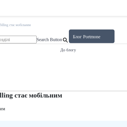
illing стає мобільним
Блог Portmone
Search Button
До блогу
lling стає мобільним