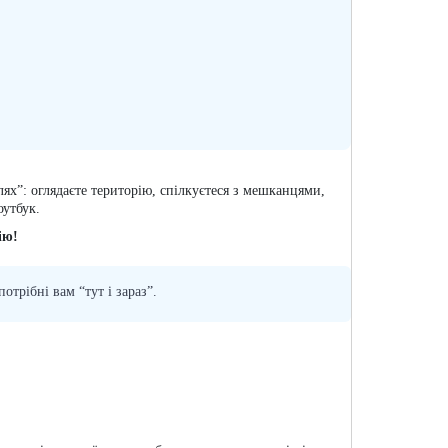
ях”: оглядаєте територію, спілкуєтеся з мешканцями,
оутбук.
ію!
трібні вам “тут і зараз”.