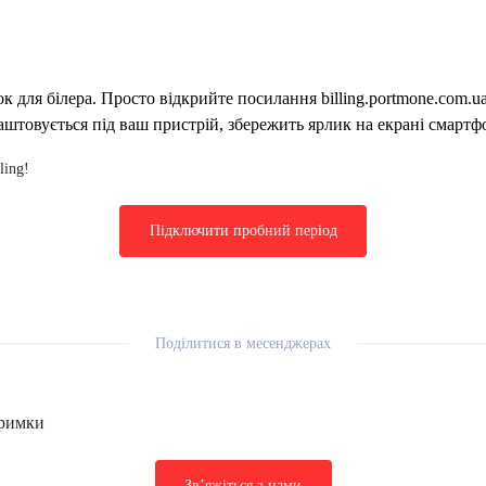
для білера. Просто відкрийте посилання billing.portmone.com.ua 
штовується під ваш пристрій, збережить ярлик на екрані смартф
ling!
Підключити пробний період
Поділитися в месенджерах
тримки
Звʼяжіться з нами