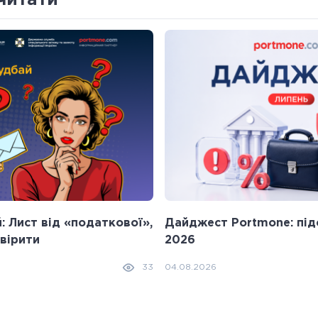
 Лист від «податкової»,
Дайджест Portmone: під
 вірити
2026
04.08.2026
33