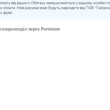
сплату від вашого Облгазу залишатиметься у вашому особистом
о оплати. Нові рахунки вже будуть надходити від ТОВ “Газороз
х філій.
 газорозподіл через Portmone