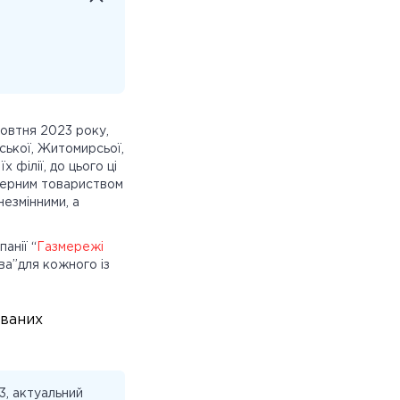
овтня 2023 року,
вської, Житомирсьої,
їх філії, до цього ці
онерним товариством
езмінними, а
анії “
Газмережі
ва”для кожного із
ованих
3, актуальний