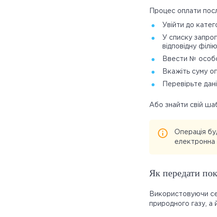
Процес оплати посл
Увійти до катего
У списку запроп
відповідну філі
Ввести № особо
Вкажіть суму оп
Перевірьте дані
Або знайти свій ша
Операція бу
електронна 
Як передати пок
Використовуючи сер
природного газу, а 