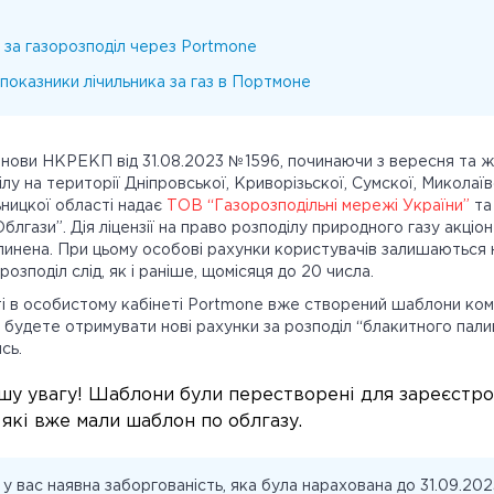
 за газорозподіл через Portmone
показники лічильника за газ в Портмоне
анови НКРЕКП від 31.08.2023 №1596, починаючи з вересня та ж
лу на території Дніпровської, Криворізьскої, Сумскої, Миколаї
ьницкої області надає
ТОВ “Газорозподільні мережі України”
та 
блгази”. Дія ліцензії на право розподілу природного газу акці
пинена. При цьому особові рахунки користувачів залишаються н
розподіл слід, як і раніше, щомісяця до 20 числа.
і в особистому кабінеті Portmone вже створений шаблони комп
ви будете отримувати нові рахунки за розподіл “блакитного пали
сь.
шу увагу! Шаблони були перестворені для зареєстр
 які вже мали шаблон по облгазу.
у вас наявна заборгованість, яка була нарахована до 31.09.202