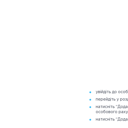
увійдіть до осо
перейдіть у роз
натисніть “Дода
особового рахун
натисніть “Дода