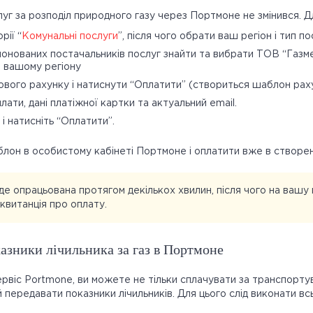
уг за розподіл природного газу через Портмоне не змінився. Д
рії “
Комунальні послуги
”, після чого обрати ваш регіон і тип по
онованих постачальників послуг знайти та вибрати ТОВ “Газме
ю вашому регіону
вого рахунку і натиснути “Оплатити” (створиться шаблон раху
лати, дані платіжної картки та актуальний email.
 і натисніть “Оплатити”.
блон в особистому кабінеті Портмоне і оплатити вже в створе
де опрацьована протягом декількох хвилин, після чого на вашу
квитанція про оплату.
азники лічильника за газ в Портмоне
віс Portmone, ви можете не тільки сплачувати за транспортув
й передавати показники лічильників. Для цього слід виконати всь