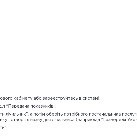
бового кабінету або зареєструйтесь в системі;
діл “Передача показників”;
ти лічильник”, а потім оберіть потрібного постачальника послуг
ку і створіть назву для лічильника (наприклад “Газмережі Укра
ти”.