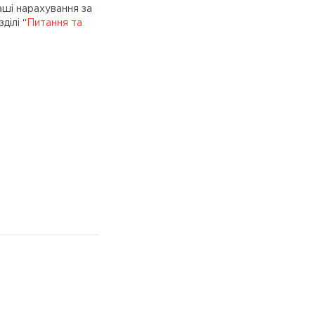
аші нарахування за
ділі “
Питання та