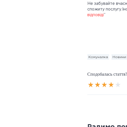
Не забувайте вчасн
спожиту послугу.Ін
відповіді
”
Комуналка
Новини
Сподобалась стаття?
Радимо по