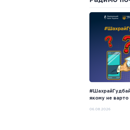
#ШахрайГудбай:
якому не варто
06.08.2026