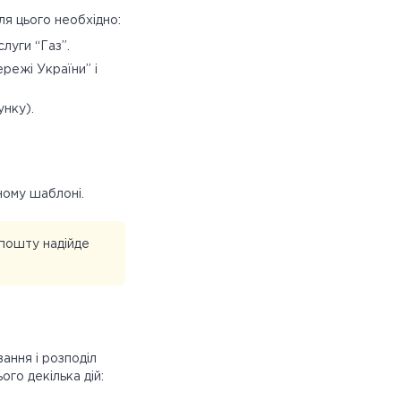
ля цього необхідно:
слуги “Газ”.
режі України” і
нку).
ному шаблоні.
 пошту надійде
ання і розподіл
ого декілька дій: