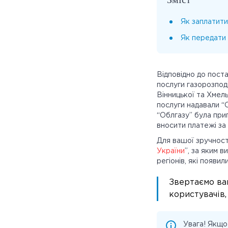
Як заплатити
Як передати 
Відповідно до пост
послуги газорозподі
Вінницької та Хмел
послуги надавали “О
“Облгазу” була при
вносити платежі за 
Для вашої зручност
України
”, за яким 
регіонів, які появили
Звертаємо ва
користувачів,
Увага! Якщо 