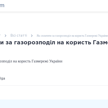
Як сплатити за газорозподіл на користь Газмережі України
г
Всі статтi
и за газорозподіл на користь Газ
ulga