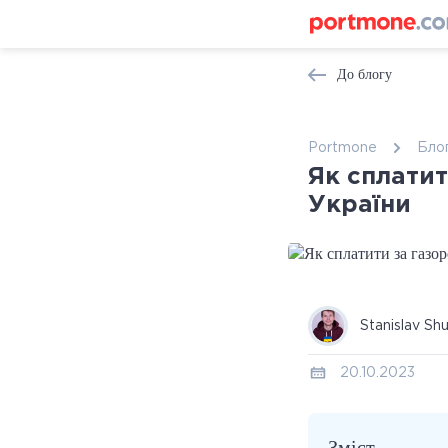
До блогу
Portmone
Бло
Як сплатит
України
Stanislav Sh
20.10.2023
Зміст