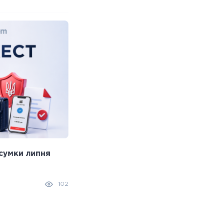
сумки липня
Що робити, якщо ви здійснили
помилковий платіж: практичний 
31.07.2026
102