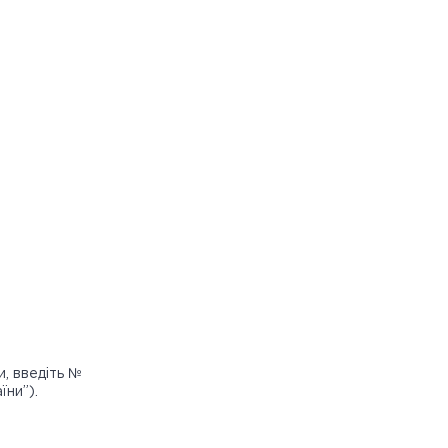
и, введіть №
їни”).