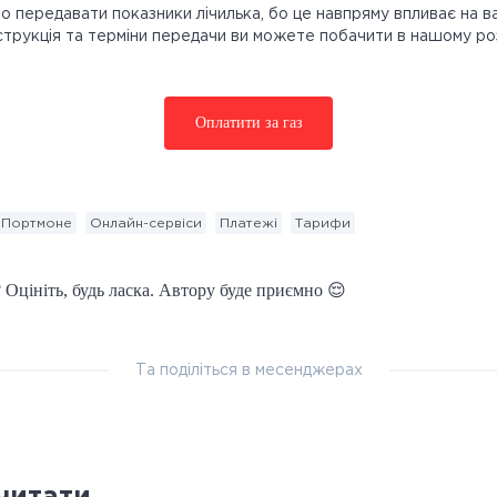
о передавати показники лічилька, бо це навпряму впливає на в
струкція та терміни передачи ви можете побачити в нашому роз
Оплатити за газ
 Портмоне
Онлайн-сервіси
Платежі
Тарифи
 Оцініть, будь ласка. Автору буде приємно 😌
Та поділіться в месенджерах
читати