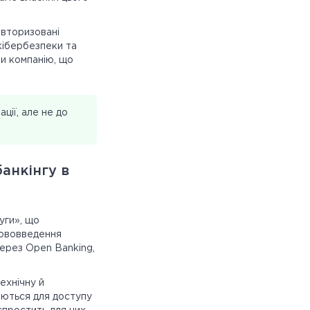
авторизовані
кібербезпеки та
ти компанію, що
ії, але не до
анкінгу в
уги», що
 нововведення
ерез Open Banking,
ехнічну й
риються для доступу