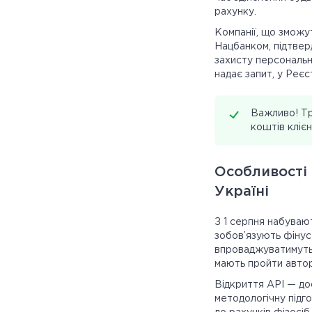
рахунку.
Компанії, що зможу
Нацбанком, підтвер
захисту персональн
надає запит, у Реє
Важливо! Тр
коштів клієн
Особливості 
Україні
З 1 серпня набувают
зобов’язують фінуст
впроваджуватимутьс
мають пройти автор
Відкриття API — дос
методологічну підго