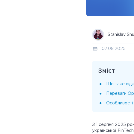
Stanislav Sh
07.08.2025
Зміст
Що таке відк
Переваги Op
Особливості 
З 1 серпня 2025 ро
української FinTec