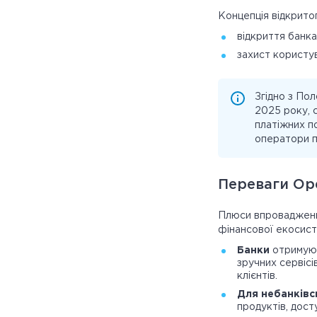
Концепція відкрито
відкриття банка
захист користув
Згідно з По
2025 року, 
платіжних по
оператори п
Переваги Op
Плюси впровадженн
фінансової екосист
Банки
отримуют
зручних сервісі
клієнтів.
Для небанківс
продуктів, дост