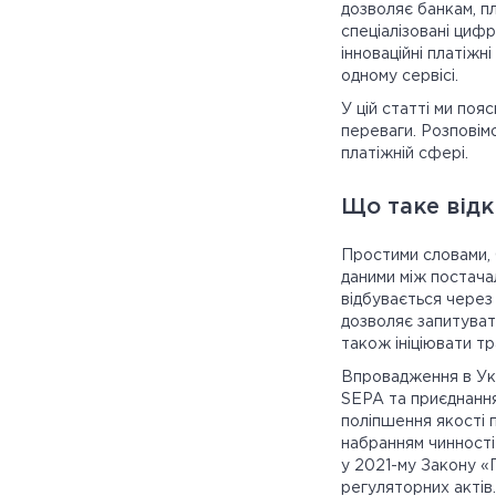
дозволяє банкам, п
спеціалізовані циф
інноваційні платіжн
одному сервісі.
У цій статті ми поя
переваги. Розповім
платіжній сфері.
Що таке відк
Простими словами, 
даними між постача
відбувається через
дозволяє запитуват
також ініціювати тра
Впровадження в Укра
SEPA та приєднання
поліпшення якості п
набранням чинності
у 2021-му Закону «
регуляторних актів.