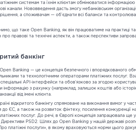
латіжним системам та їхнім клієнтам обмінюватися інформацією
рові канали. Нововведення дасть змогу небанківським організац
і рішення, а споживачам — об’єднати всі баланси та контролюв
снимо, що таке Open Banking, як він працюватиме на практиці та
о про правові та технічні аспекти, а також перспективи запров
ритий банкінг
Open Banking — це концепція безпечного і впорядкованого об
льниками та технологічними операторами платіжних послуг. Вз
 спеціальні API-інтерфейси та обов’язково за згодою користув
и інформацію з рахунку (наприклад, залишок коштів або історію
нзакції від імені клієнта.
їні відкритого банкінгу спрямоване на виконання вимог у части
 до ЄС, а також на розвиток фінтеху, посилення конкуренції на
латіжних послуг. До речі, в Європі концепція запрацювала ще у
 Директиви PSD2. Шлях до Open Banking у нашій державі розп
Про платіжні послуги», в якому враховуються норми цього доку