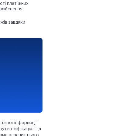
сті платіжних
здійснення
ажів завдяки
тіжної інформації
аутентифікація. Під
саме власник цього