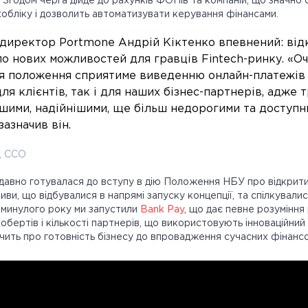
. Згодом черга дійде до рахунків ФОПів та компаній, що значно
обліку і дозволить автоматизувати керування фінансами.
директор Portmone Андрій Кіктенко впевнений: від
ло нових можливостей для гравців Fintech-ринку. «Оч
 положення сприятиме виведенню онлайн-платежів 
для клієнтів, так і для наших бізнес-партнерів, адже т
шими, надійнішими, ще більш недорогими та доступ
зазначив він.
, CCO
авно готувалася до вступу в дію Положення НБУ про відкритий
тиви, що відбувалися в напрямі запуску концепції, та спілкували
и минулого року ми запустили
Bank Pay
, що дає певне розумінн
обертів і кількості партнерів, що використовують інноваційний
чить про готовність бізнесу до впровадження сучасних фінанс