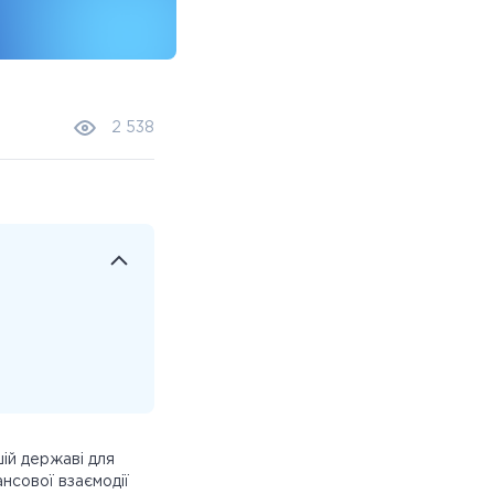
2 538
ій державі для
нсової взаємодії