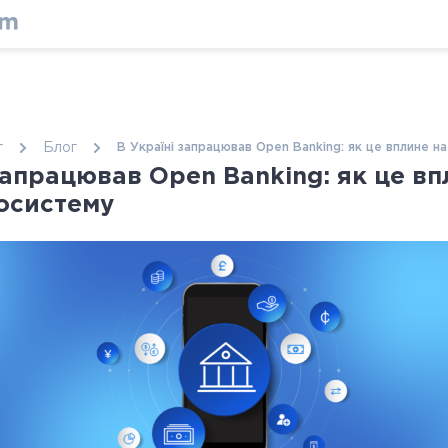
г
Блог
В Україні запрацював Open Banking: як це вплине н
запрацював Open Banking: як це вп
косистему