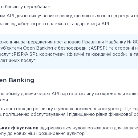
го банкінгу передбачає:
ми API для інших учасників ринку, що мають дозвіл від регулято
ачів від кіберзагроз і належна стандартизація API.
ложенням, затвердженим постановою Правління Нацбанку № 80 
суб’єктами Open Banking є безпосередні (ASPSP) та сторонні н
слуг (PISP/AISP), користувачі (фізичні та юридичні особи), а т
латіжних послуг.
en Banking
я обміну даними через API варто розглянути окремо для кожн
еми:
ь поштовх до розвитку в умовах посиленої конкуренції. Це сп
в, поліпшенню обслуговування і підвищенню рівня фінансової о
ьких фінустанов
відкриваються чудові можливості для запуску
упу до нових ніш і розширення аудиторії.