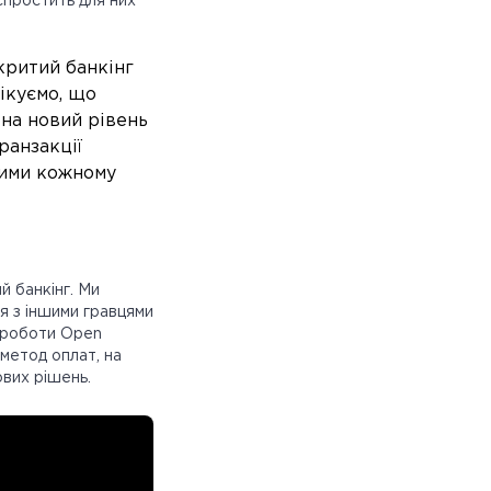
 спростить для них
критий банкінг
ікуємо, що
на новий рівень
ранзакції
ними кожному
 банкінг. Ми
ся з іншими гравцями
я роботи Open
 метод оплат, на
ових рішень.