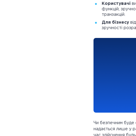
Користувачі
ви
функцій, зручно
транзакцій.
Для бізнесу
від
зручності розра
Чи безпечним буде 
надається лише у ра
час здійснення будь