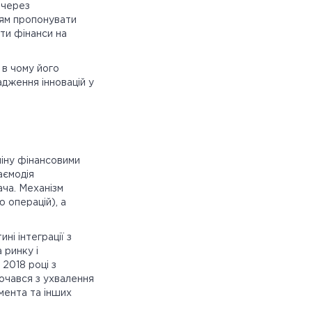
 через
іям пропонувати
ати фінанси на
 в чому його
адження інновацій у
міну фінансовими
аємодія
ача. Механізм
 операцій), а
ні інтеграції з
 ринку і
 2018 році з
очався з ухвалення
мента та інших