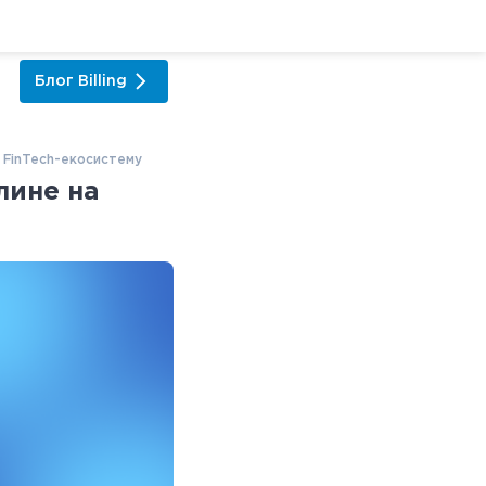
Блог
Billing
а FinTech-екосистему
лине на