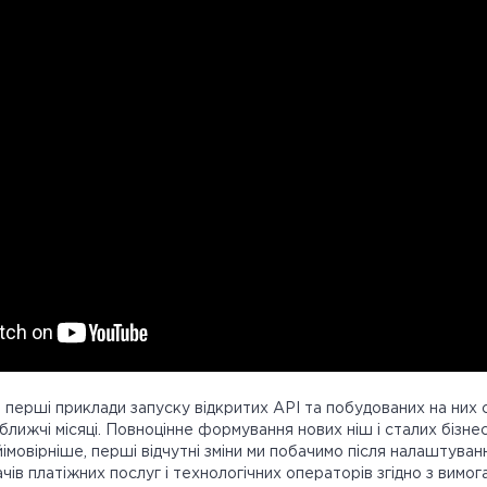
, перші приклади запуску відкритих API та побудованих на них 
йближчі місяці. Повноцінне формування нових ніш і сталих бізн
йімовірніше, перші відчутні зміни ми побачимо після налаштуванн
ачів платіжних послуг і технологічних операторів згідно з вимо