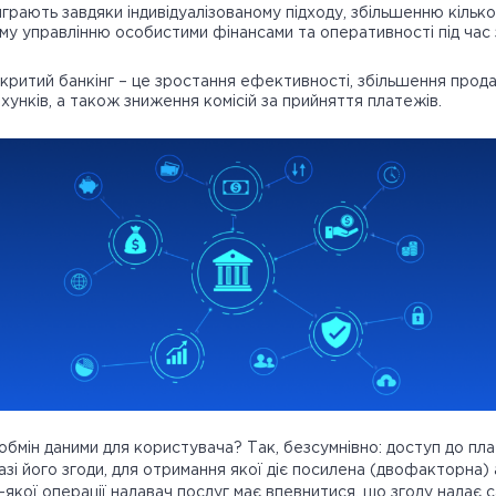
грають завдяки індивідуалізованому підходу, збільшенню кілько
му управлінню особистими фінансами та оперативності під час 
критий банкінг – це зростання ефективності, збільшення прод
хунків, а також зниження комісій за прийняття платежів.
обмін даними для користувача? Так, безсумнівно: доступ до пла
зі його згоди, для отримання якої діє посилена (двофакторна) 
-якої операції надавач послуг має впевнитися, що згоду надає 