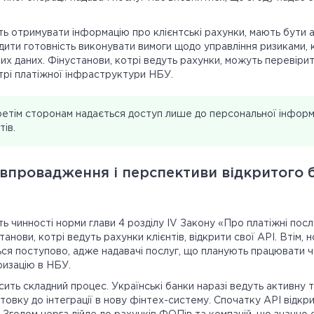
ть отримувати інформацію про клієнтські рахунки, мають бути 
дити готовність виконувати вимоги щодо управління ризиками, 
их даних. Фінустанови, котрі ведуть рахунки, можуть перевіри
стрі платіжної інфраструктури НБУ.
етім сторонам надається доступ лише до персональної інформац
тів.
впровадження і перспективи відкритого б
ь чинності норми глави 4 розділу IV Закону «Про платіжні посл
анови, котрі ведуть рахунки клієнтів, відкрити свої API. Втім,
я поступово, адже надавачі послуг, що планують працювати ч
изацію в НБУ.
ить складний процес. Українські банки наразі ведуть активну т
товку до інтеграції в нову фінтех-систему. Спочатку API відк