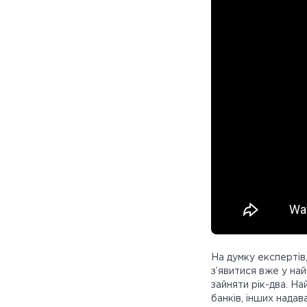
На думку експертів
з’явитися вже у на
зайняти рік-два. На
банків, інших надав