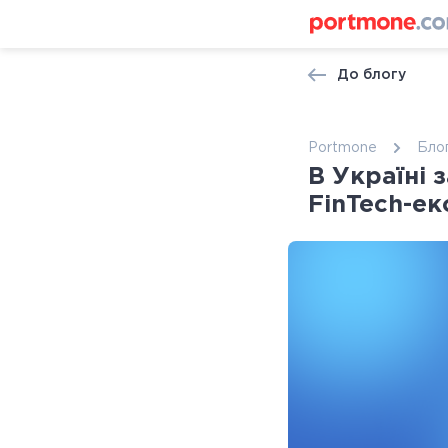
До блогу
Portmone
Бло
В Україні 
FinTech-е