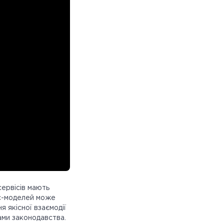
сервісів мають
ес-моделей може
я якісної взаємодії
гами законодавства.