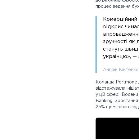
до рахунків фізосіб
процес ведення бух
Комерційний 
відкриє чима
впровадження
зручності як 
стануть швид
українцю», — 
Андрій Кіктенко
Команда Portmone д
відстежували ініціа
у цій сфері. Восен
Banking. Зростання 
25% щомісячно свід