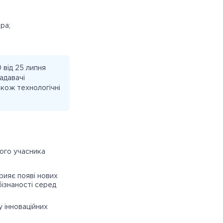
ра;
від 25 липня
адавачі
акож технологічні
ого учасника
рияє появі нових
бізнаності серед
 інноваційних