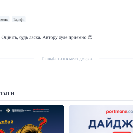
тмоне
Тарифи
 Оцініть, будь ласка. Автору буде приємно 😌
Та поділіться в месенджерах
тати