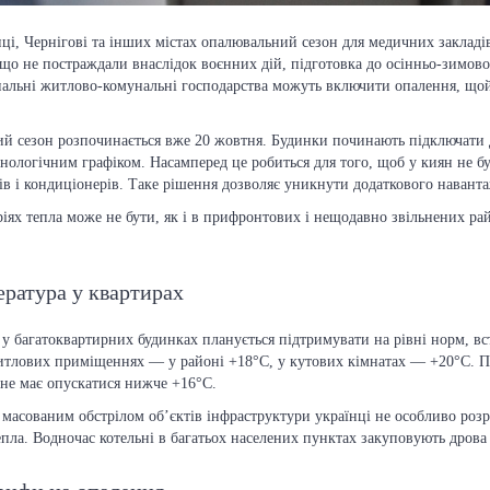
иці, Чернігові та інших містах опалювальний сезон для медичних закладів
, що не постраждали внаслідок воєнних дій, підготовка до осінньо-зимов
ональні житлово-комунальні господарства можуть включити опалення, що
ий сезон розпочинається вже 20 жовтня. Будинки починають підключати 
хнологічним графіком. Насамперед це робиться для того, щоб у киян не б
чів і кондиціонерів. Таке рішення дозволяє уникнути додаткового навант
іях тепла може не бути, як і в прифронтових і нещодавно звільнених ра
ратура у квартирах
 багатоквартирних будинках планується підтримувати на рівні норм, в
итлових приміщеннях — у районі +18°C, у кутових кімнатах — +20°C. 
 не має опускатися нижче +16°C.
з масованим обстрілом об’єктів інфраструктури українці не особливо роз
пла. Водночас котельні в багатьох населених пунктах закуповують дрова 