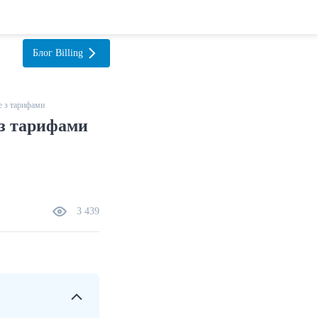
Блог
Billing
е з тарифами
 з тарифами
3 439