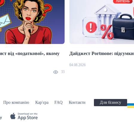
ст від «податкової», якому
Дайджест Portmone: підсумки
04.08.2026
33
Про компанію
Кар'єра
FAQ
Контакти
Для бізнесу