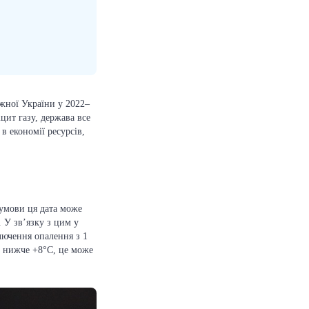
жної України у 2022–
цит газу, держава все
в економії ресурсів,
 умови ця дата може
 У зв’язку з цим у
лючення опалення з 1
е нижче +8°C, це може