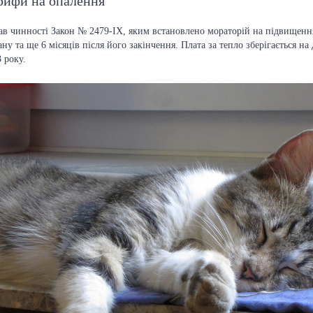
арифи на опалення
рав чинності Закон № 2479-IX, яким встановлено мораторій на підвищен
тану та ще 6 місяців після його закінчення. Плата за тепло зберігається на
 року.