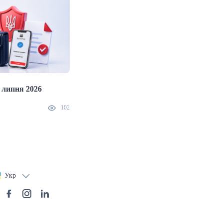
 липня 2026
Що робити, якщо ви здійснили помилк
платіж: практичний гайд
102
31.07.2026
Укр