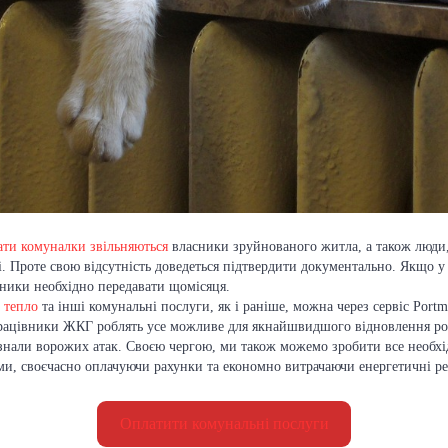
ати комуналки звільняються
власники зруйнованого житла, а також люди
. Проте свою відсутність доведеться підтвердити документально. Якщо у
зники необхідно передавати щомісяця.
 тепло
та інші комунальні послуги, як і раніше, можна через сервіс Portm
рацівники ЖКГ роблять усе можливе для якнайшвидшого відновлення роб
знали ворожих атак. Своєю чергою, ми також можемо зробити все необхі
и, своєчасно оплачуючи рахунки та економно витрачаючи енергетичні ре
Оплатити комунальні послуги