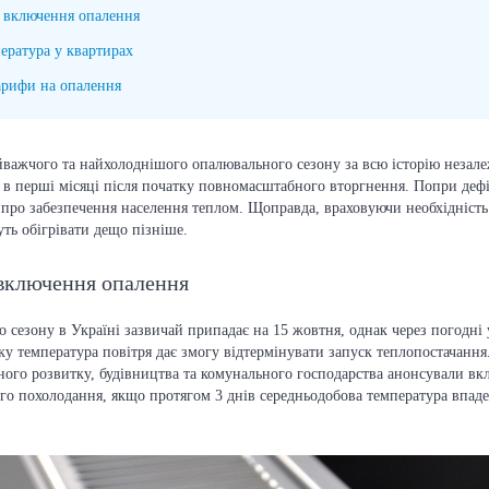
а включення опалення
ература у квартирах
арифи на опалення
важчого та найхолоднішого опалювального сезону за всю історію незале
 в перші місяці після початку повномасштабного вторгнення. Попри дефі
 про забезпечення населення теплом. Щоправда, враховуючи необхідність 
ть обігрівати дещо пізніше.
 включення опалення
 сезону в Україні зазвичай припадає на 15 жовтня, однак через погодні
ку температура повітря дає змогу відтермінувати запуск теплопостачання.
ьного розвитку, будівництва та комунального господарства анонсували вк
кого похолодання, якщо протягом 3 днів середньодобова температура впад