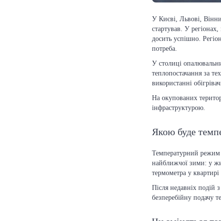
У Києві, Львові, Вінн
стартував. У регіонах
досить успішно. Регі
потреба.
У столиці опалювальн
теплопостачання за те
використанні обігріва
На окупованих територ
інфраструктурою.
Якою буде темпе
Температурний режим у
найближчої зими: у ж
термометра у квартирі
Після недавніх подій 
безперебійну подачу те