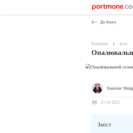
До блогу
Portmone
Блог
Опалювальни
Stanislav Shul
21.10.2022
Зміст