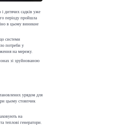
 і дитячих садків уже
ого періоду пройшла
йно в цьому виникне
до системи
уло потреби у
аження на мережу.
йонах зі зруйнованою
становлених урядом для
При цьому стовпчик
раховують на
та теплові генератори.