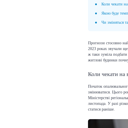
Коли чекати н
Якою буде темп
Чи зміняться т
Прогнози стосовно най
2023 роках звучали ще
ж таки зуміла подбати
житлові будинки почну
Коли чекати на
Початок опалювального
змінюватися. Цього ро
Міністерстві регіонал
листопада. У разі різ
статися раніше.