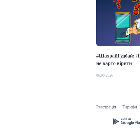
#ШахрайГудбай: Ли
не варто вірити
06.08.2026
Реєстрація
Тарифи