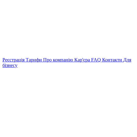
Реєстрація
Тарифи
Про компанію
Кар'єра
FAQ
Контакти
Для
бізнесу