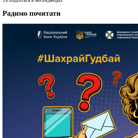
Та поділіться в месенджерах
Радимо почитати