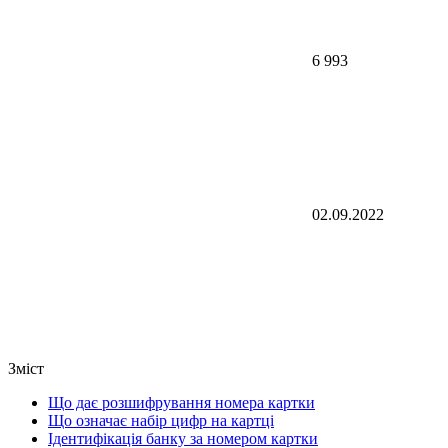
6 993
02.09.2022
Зміст
Що дає розшифрування номера картки
Що означає набір цифр на картці
Ідентифікація банку за номером картки