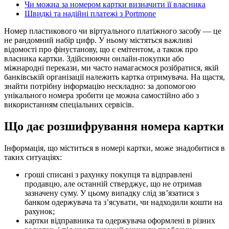
Чи можна за номером картки визначити її власника
Швидкі та надійні платежі з Portmone
Номер пластикового чи віртуального платіжного засобу — це
не рандомний набір цифр. У ньому містяться важливі
відомості про фінустанову, що є емітентом, а також про
власника картки. Здійснюючи онлайн-покупки або
міжнародні перекази, ми часто намагаємося розібратися, якій
банківській організації належить картка отримувача. На щастя,
знайти потрібну інформацію нескладно: за допомогою
унікального номера зробити це можна самостійно або з
використанням спеціальних сервісів.
Що дає розшифрування номера картки
Інформація, що міститься в номері картки, може знадобитися в
таких ситуаціях:
гроші списані з рахунку покупця та відправлені
продавцю, але останній стверджує, що не отримав
зазначену суму. У цьому випадку слід зв’язатися з
банком одержувача та з’ясувати, чи надходили кошти на
рахунок;
картки відправника та одержувача оформлені в різних