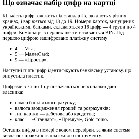
Що означає набір цифр на картці
Кількість цифр залежить від стандартів, що діють у різних
країнах, і варіюється від 13 до 19. Номери карток, випущених
українськими банками, складаються з 16 цифр — 4 групи по 4
цифри. Комбінація з перших шести називається BIN. Під
першою цифрою зашифровано платіжну систему:
4 — Visa;
5 — MasterCard;
9 — «Простір».
Наступні п’ять цифр ідентифікують банківську установу, що
випустила пластик.
Цифрами з 7-ї по 15-у позначаються персональні дані
власника:
номер банківського рахунку;
валюта заощадження грошей та розрахунків;
тип картки — дебетова або кредитна;
клас — «Стандарт», «Преміум», Gold тощо.
Остання цифра в номері є кодом перевірки, за яким система
визначає справжність платіжного інструменту.