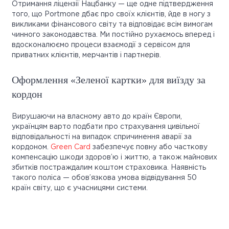
Отримання ліцензії Нацбанку — ще одне підтвердження
того, що Portmone дбає про своїх клієнтів, йде в ногу з
викликами фінансового світу та відповідає всім вимогам
чинного законодавства. Ми постійно рухаємось вперед і
вдосконалюємо процеси взаємодії з сервісом для
приватних клієнтів, мерчантів і партнерів.
Оформлення «Зеленої картки» для виїзду за
кордон
Вирушаючи на власному авто до країн Європи,
українцям варто подбати про страхування цивільної
відповідальності на випадок спричинення аварії за
кордоном.
Green Card
забезпечує повну або часткову
компенсацію шкоди здоров’ю і життю, а також майнових
збитків постраждалим коштом страховика. Наявність
такого поліса — обов’язкова умова відвідування 50
країн світу, що є учасницями системи.