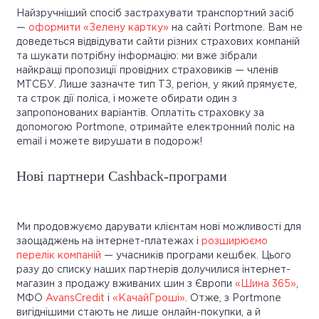
Найзручніший спосіб застрахувати транспортний засіб
—
оформити «Зелену картку»
на сайті Portmone. Вам не
доведеться відвідувати сайти різних страхових компаній
та шукати потрібну інформацію: ми вже зібрали
найкращі пропозиції провідних страховиків — членів
МТСБУ. Лише зазначте тип ТЗ, регіон, у який прямуєте,
та строк дії поліса, і можете обирати один з
запропонованих варіантів. Оплатіть страховку за
допомогою Portmone, отримайте електронний поліс на
email і можете вирушати в подорож!
Нові партнери Cashback-програми
Ми продовжуємо дарувати клієнтам нові можливості для
заощаджень на інтернет-платежах і
розширюємо
перелік компаній
— учасників програми кешбек. Цього
разу до списку наших партнерів долучилися інтернет-
магазин з продажу вживаних шин з Європи
«Шина 365»
,
МФО
AvansCredit
і
«КачайГроші»
. Отже, з Portmone
вигіднішими стають не лише онлайн-покупки, а й