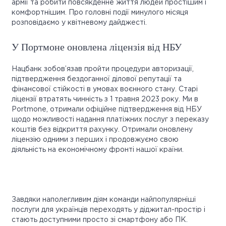
армії та робити повсякденне життя людей простішим і
комфортнішим. Про головні події минулого місяця
розповідаємо у квітневому дайджесті.
У Портмоне оновлена ліцензія від НБУ
Нацбанк зобов’язав пройти процедури авторизації,
підтвердження бездоганної ділової репутації та
фінансової стійкості в умовах воєнного стану. Старі
ліцензії втратять чинність з 1 травня 2023 року. Ми в
Portmone, отримали офіційне підтвердження від НБУ
щодо можливості надання платіжних послуг з переказу
коштів без відкриття рахунку. Отримали оновлену
ліцензію одними з перших і продовжуємо свою
діяльність на економічному фронті нашої країни.
Завдяки наполегливим діям команди найпопулярніші
послуги для українців переходять у діджитал-простір і
стають доступними просто зі смартфону або ПК.