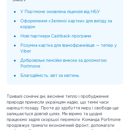
У Портмоне оновлена ліцензія від НБУ
Оформлення «Зеленої картки» для виїзду за
кордон
Нові партнери Cashback-програми
Розумна картка для іванофранківців — тепер у
Viber
Добровільні пенсійні внески за допомогою
Portmone
Благодійність: звіт за квітень
Тривалі сонячні дні, весняне тепло і пробудження
природи принесли українцям надію, що темні часи
нарешті позаду. Проте до здобуття миру і свободи ще
залишається довгий шлях. Ми віримо та щодня
працюємо задля скорішої перемоги. Команда Portmone
продовжує тримати економічний фронт, допомагати