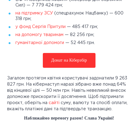
Сил) — 7 779 424 грн;
на підтримку ЗСУ
(спецрахунок Нацбанку) — 600
318 грн;
у фонд Сергія Притули
— 485 417 грн;
на допомогу тваринам
— 82 256 грн;
гуманітарної допомоги
— 52 445 грн.
Донат на Кіберзбір
Загалом протягом квітня користувачі задонатили 9 263
827 грн. На кібернаступ наразі зібрано вже понад 64%
від кінцевої цілі — 50 млн грн. Навіть невеликий внесок
допоможе прискорити її досягнення. Щоб підтримати
проєкт, оберіть на
сайті
суму, валюту та спосіб оплати,
вкажіть платіжні дані та підтвердьте транзакцію.
Наближаймо перемогу разом! Слава Україні!