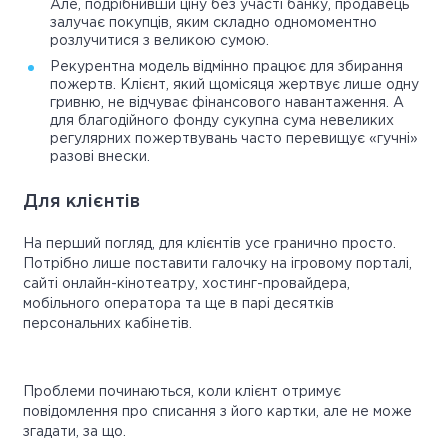
Але, подрібнивши ціну без участі банку, продавець
залучає покупців, яким складно одномоментно
розлучитися з великою сумою.
Рекурентна модель відмінно працює для збирання
пожертв. Клієнт, який щомісяця жертвує лише одну
гривню, не відчуває фінансового навантаження. А
для благодійного фонду сукупна сума невеликих
регулярних пожертвувань часто перевищує «гучні»
разові внески.
Для клієнтів
На перший погляд, для клієнтів усе гранично просто.
Потрібно лише поставити галочку на ігровому порталі,
сайті онлайн-кінотеатру, хостинг-провайдера,
мобільного оператора та ще в парі десятків
персональних кабінетів.
Проблеми починаються, коли клієнт отримує
повідомлення про списання з його картки, але не може
згадати, за що.