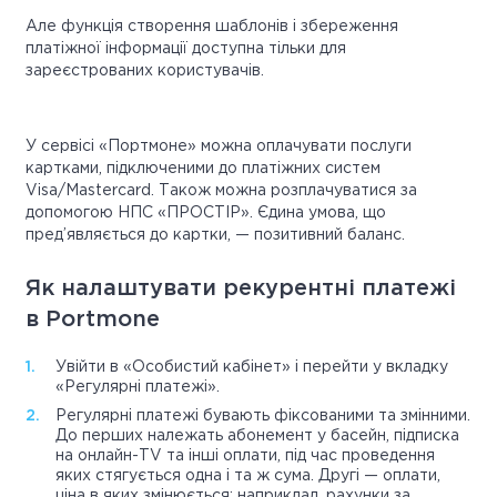
Але функція створення шаблонів і збереження
платіжної інформації доступна тільки для
зареєстрованих користувачів.
У сервісі «Портмоне» можна оплачувати послуги
картками, підключеними до платіжних систем
Visa/Mastercard. Також можна розплачуватися за
допомогою НПС «ПРОСТІР». Єдина умова, що
пред’являється до картки, — позитивний баланс.
Як налаштувати рекурентні платежі
в Portmone
Увійти в «Особистий кабінет» і перейти у вкладку
«Регулярні платежі».
Регулярні платежі бувають фіксованими та змінними.
До перших належать абонемент у басейн, підписка
на онлайн-TV та інші оплати, під час проведення
яких стягується одна і та ж сума. Другі — оплати,
ціна в яких змінюється: наприклад, рахунки за