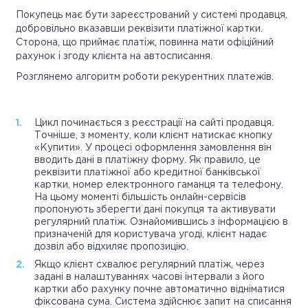
Покупець має бути зареєстрований у системі продавця,
добровільно вказавши реквізити платіжної картки.
Сторона, що приймає платіж, повинна мати офіційний
рахунок і згоду клієнта на автосписання.
Розглянемо алгоритм роботи рекурентних платежів.
Цикл починається з реєстрації на сайті продавця.
Точніше, з моменту, коли клієнт натискає кнопку
«Купити». У процесі оформлення замовлення він
вводить дані в платіжну форму. Як правило, це
реквізити платіжної або кредитної банківської
картки, номер електронного гаманця та телефону.
На цьому моменті більшість онлайн-сервісів
пропонують зберегти дані покупця та активувати
регулярний платіж. Ознайомившись з інформацією в
призначеній для користувача угоді, клієнт надає
дозвіл або відхиляє пропозицію.
Якщо клієнт схвалює регулярний платіж, через
задані в налаштуваннях часові інтервали з його
картки або рахунку почне автоматично відніматися
фіксована сума. Система здійснює запит на списання