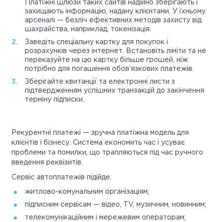
Платіжні шлюзи таких сайтів надійно зберігають і
захищають інформацію, надану клієнтами. У їхньому
арсеналі — безліч ефективних методів захисту від
шахрайства, наприклад, токенізація.
Заведіть спеціальну картку для покупок і
розрахунків через інтернет. Встановіть ліміти та не
переказуйте на цю картку більше грошей, ніж
потрібно для погашення обов’язкових платежів.
Зберігайте квитанції та електронні листи з
підтвердженням успішних транзакцій до закінчення
терміну підписки.
Рекурентні платежі — зручна платіжна модель для
клієнтів і бізнесу. Система економить час і усуває
проблеми та помилки, що трапляються під час ручного
введення реквізитів.
Сервіс автоплатежів підійде:
житлово-комунальним організаціям;
підписним сервісам — відео, TV, музичним, новинним;
телекомунікаційним і мережевим операторам;