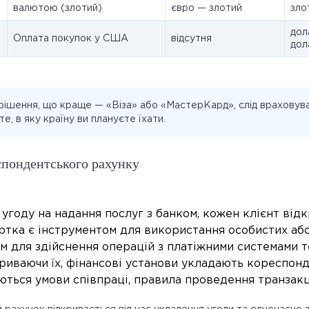
валютою (злотий)
євро — злотий
зло
дол
Оплата покупок у США
відсутня
дол
ішення, що краще — «Віза» або «МастерКард», слід враховув
те, в яку країну ви плануєте їхати.
спондентського рахунку
году на надання послуг з банком, кожен клієнт відк
ртка є інструментом для використання особистих аб
м для здійснення операцій з платіжними системами т
риваючи їх, фінансові установи укладають кореспонд
ться умови співпраці, правила проведення транзакцій