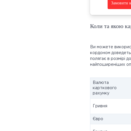
Замовити к
Коли та якою к
Ви можете використ
кордоном доведетьс
полягає в розмірі д
найпоширеніших оп
Валюта
карткового
рахунку
Гривня
Євро