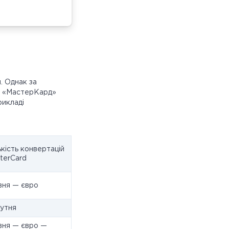
. Однак за
та «МастерКард»
рикладі
ькість конвертацій
terCard
вня — євро
сутня
вня — євро —