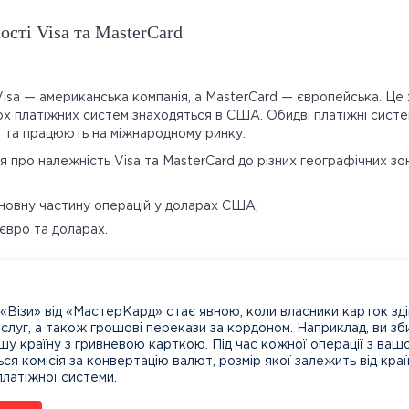
ості Visa та MasterCard
isa — американська компанія, а MasterCard — європейська. Це 
 платіжних систем знаходяться в США. Обидві платіжні систе
 та працюють на міжнародному ринку.
 про належність Visa та MasterCard до різних географічних зо
сновну частину операцій у доларах США;
євро та доларах.
ь «Візи» від «МастерКард» стає явною, коли власники карток з
послуг, а також грошові перекази за кордоном. Наприклад, ви з
іншу країну з гривневою карткою. Під час кожної операції з ваш
ься комісія за конвертацію валют, розмір якої залежить від кра
платіжної системи.