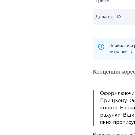
Гривня
Долар США
Приймаючи р
ситуацію та 
Концепція коре
Оформлюючи у
При цьому ка
коштів. Банка
рахунки. Відк
яких прописую