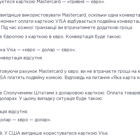
уєтеся карткою Mastercard — «гривня — євро».
 вигідніше використовувати Mastercard, оскільки одна конверт
 У момент оплати карткою VISA відбувається подвійна конвертац
 Під час кожної транзакції ви втрачатимете додаткові гроші.
 Європою з карткою в євро. Конвертація буде такою:
тка Visa — «євро — долар — євро»;
нвертація відсутня.
овуючи рахунок Mastercard у євро, ви не втрачаєте гроші на к
SA платять подвійну комісію. Відповідь на питання «Яка карта
 Сполученими Штатами з доларовою карткою. Оплата товарів 
доларах. У цьому випадку ситуація буде такою:
ція відсутня;
долар — євро — долар».
. У США вигідніше користуватися карткою Visa.