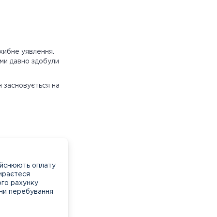
хибне уявлення.
ми давно здобули
н засновується на
дійснюють оплату
бираєтеся
ого рахунку
їни перебування