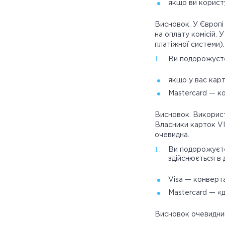
якщо ви корист
Висновок. У Європі
на оплату комісій.
платіжної системи).
Ви подорожуєте
якщо у вас кар
Mastercard — ко
Висновок. Використ
Власники карток VI
очевидна.
Ви подорожуєте
здійснюється в 
Visa — конверта
Mastercard — «
Висновок очевидний