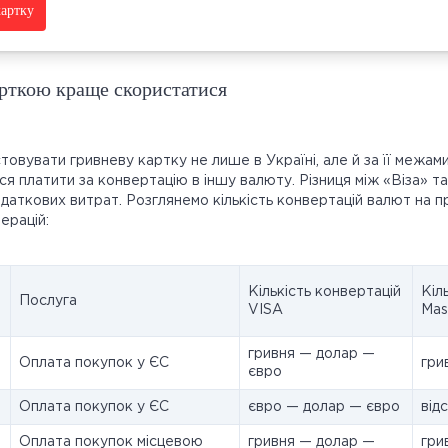
артку
арткою краще скористатися
овувати гривневу картку не лише в Україні, але й за її межами
я платити за конвертацію в іншу валюту. Різниця між «Віза» 
одаткових витрат. Розглянемо кількість конвертацій валют на п
ерацій:
Кількість конвертацій
Кіл
Послуга
VISA
Mas
гривня — долар —
Оплата покупок у ЄС
гри
євро
Оплата покупок у ЄС
євро — долар — євро
від
Оплата покупок місцевою
гривня — долар —
гри