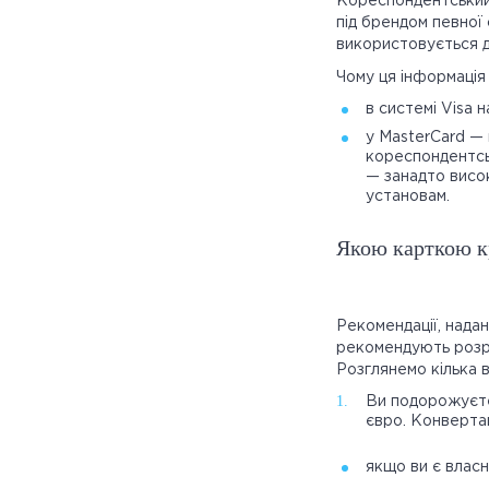
Кореспондентський 
під брендом певної
використовується д
Чому ця інформація
в системі Visa
у MasterCard — 
кореспондентськ
— занадто висок
установам.
Якою карткою к
Рекомендації, нада
рекомендують розра
Розглянемо кілька в
Ви подорожуєте
євро. Конверта
якщо ви є влас