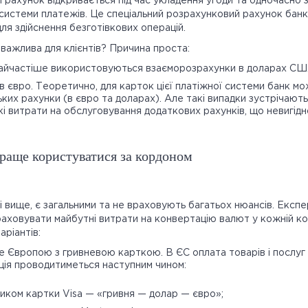
рахунок відкривається під час укладення угоди та одночасно 
 системи платежів. Це спеціальний розрахунковий рахунок банк
ля здійснення безготівкових операцій.
 важлива для клієнтів? Причина проста:
 найчастіше використовуються взаєморозрахунки в доларах СШ
в євро. Теоретично, для карток цієї платіжної системи банк мо
их рахунки (в євро та доларах). Але такі випадки зустрічають
і витрати на обслуговування додаткових рахунків, що невигідн
раще користуватися за кордоном
ні вище, є загальними та не враховують багатьох нюансів. Експ
ховувати майбутні витрати на конвертацію валют у кожній кон
аріантів:
 Європою з гривневою карткою. В ЄС оплата товарів і послуг 
ція проводитиметься наступним чином:
ником картки Visa — «гривня — долар — євро»;