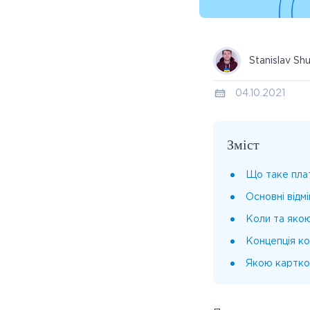
Stanislav Sh
04.10.2021
Зміст
Що таке плат
Основні відмі
Коли та яко
Концепція к
Якою картко