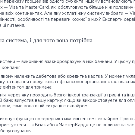
и переказу грошей від одного суб’єкта іншому встановлюють п
х — Visa та MasterCard, які обслуговують більше ніж половину
 на всіх континентах. Але яку ж платіжну систему вибрати — Vi
мінності, особливості та переваги кожної з них? Експерти сер
а ці питання.
а система, і для чого вона потрібна
системи — виконання взаєморозрахунків між банками. У цьому п
 компанії:
, якому належить дебетова або кредитна картка. У момент укл
ку та надання послуг клієнт фінансової організації стає власни
є емітентом для тримача;
ія, через яку проходять безготівкові транзакції в гривні та ін
й банк випустив вашу картку: якщо ви використовуєте для опл
нови, саме вона в цій ситуації є еквайром.
иконує функцію посередника між емітентом і еквайром. При ц
ристуєтеся — «Віза» або «МастерКард»: це не впливає на час
 обслуговування.