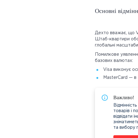
Основні відмінн
Дехто вважає, що V
Штаб-квартири обох
глобальні масштаби
Помилкове уявлення
базових валютах:
Visa виконує о
MasterCard — в 
Важливо!
Відмінніст
товарів і 
відвідати 
зніматимет
та вибору 