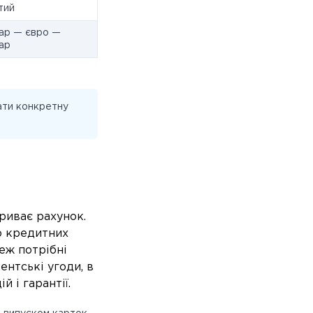
тий
ар — євро —
ар
ати конкретну
риває рахунок.
о кредитних
еж потрібні
ентські угоди, в
 і гарантії.