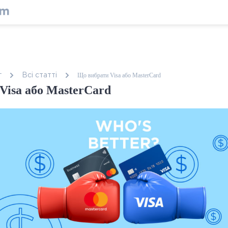
Що вибрати Visa або MasterCard
г
Всі статтi
Visa або MasterCard