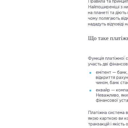
Правила та принцип
Найпоширеніші з ни
на планеті та діють
чому полягають від
нададуть відповіді н
Що таке платіжн
Функція платіжної 
участь дві фінансові
емітент — банк
відкриття рахун
чином, банк ста
еквайр — компан
Неважливо, яки
фінансової уста
Платіжна система в
якою карткою ви ко
транзакцій і якість