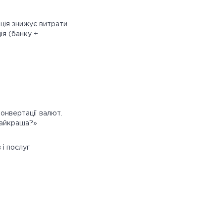
ація знижує витрати
ія (банку +
онвертації валют.
 найкраща?»
і послуг