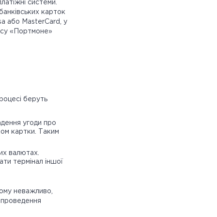
латіжні системи.
 банківських карток
sa або MasterCard, у
вісу «Портмоне»
роцесі беруть
адення угоди про
ком картки. Таким
ших валютах.
ати термінал іншої
ьому неважливо,
 проведення