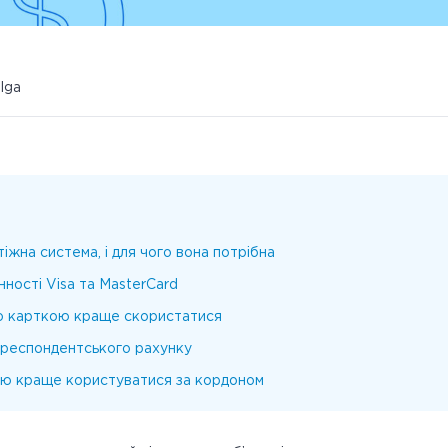
ulga
іжна система, і для чого вона потрібна
нності Visa та MasterCard
ю карткою краще скористатися
ореспондентського рахунку
ю краще користуватися за кордоном