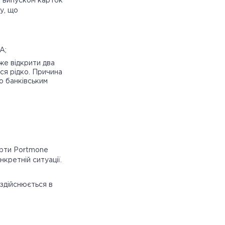
з випуском карток
у, що
А;
же відкрити два
ся рідко. Причина
о банківським
ерти Portmone
кретній ситуації.
здійснюється в