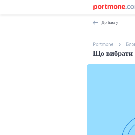
До блогу
Portmone
Бло
Що вибрати 