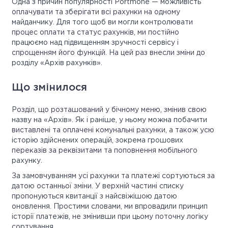
Одна з причин популярності Portmone — можливість
оплачувати та зберігати всі рахунки на одному
майданчику. Для того щоб ви могли контролювати
процес оплати та статус рахунків, ми постійно
працюємо над підвищенням зручності сервісу і
спрощенням його функцій. На цей раз внесли зміни до
розділу «Архів рахунків».
Що змінилося
Розділ, що розташований у бічному меню, змінив свою
назву на «Архів». Як і раніше, у ньому можна побачити
виставлені та оплачені комунальні рахунки, а також усю
історію здійснених операцій, зокрема грошових
переказів за реквізитами та поповнення мобільного
рахунку.
За замовчуванням усі рахунки та платежі сортуються за
датою останньої зміни. У верхній частині списку
пропонуються квитанції з найсвіжішою датою
оновлення. Простими словами, ми впровадили принцип
історії платежів, не змінивши при цьому поточну логіку
сортування.