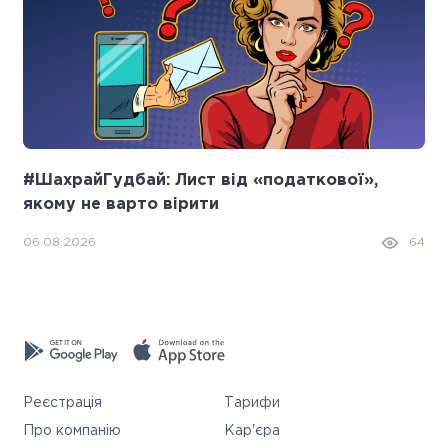
#ШахрайГудбай: Лист від «податкової»,
якому не варто вірити
06.08.2026
64
Реєстрація
Тарифи
Про компанію
Кар'єра