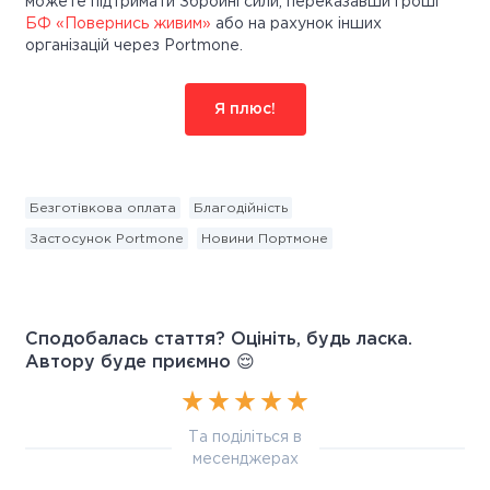
можете підтримати Збройні сили, переказавши гроші
БФ «Повернись живим»
або на рахунок інших
організацій через Portmone.
Я плюс!
Безготівкова оплата
Благодійність
Застосунок Portmone
Новини Портмоне
Сподобалась стаття? Оцініть, будь ласка.
Автору буде приємно 😌
Та поділіться в
месенджерах