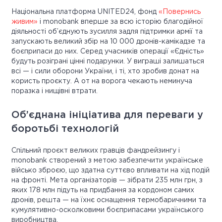
Національна платформа UNITED24, фонд
«Повернись
живим»
і monobank вперше за всю історію благодійної
діяльності об’єднують зусилля задля підтримки армії та
запускають великий збір на 10 000 дронів-камікадзе та
боєприпаси до них. Серед учасників операції «Єдність»
будуть розіграні цінні подарунки. У виграші залишаться
всі — і сили оборони України, і ті, хто зробив донат на
користь проєкту. А от на ворога чекають неминуча
поразка і нищівні втрати.
Об’єднана ініціатива для переваги у
боротьбі технологій
Спільний проєкт великих гравців фандрейзингу і
monobank створений з метою забезпечити українське
військо зброєю, що здатна суттєво впливати на хід подій
на фронті. Мета організаторів — зібрати 235 млн грн, з
яких 178 млн підуть на придбання за кордоном самих
дронів, решта — на їхнє оснащення термобаричними та
кумулятивно-осколковими боєприпасами українського
виробництва.