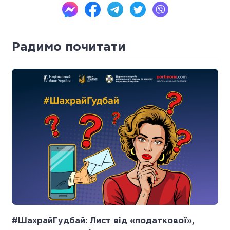
Радимо почитати
#ШахрайГудбай: Лист від «податкової»,