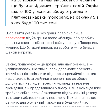
на Запоріжжі та інші військові артефакти,
що були «свідками» героїчних подій. Окрім
цього, 100 учасників збору отримають
платинові картки monobank, на рахунку 5 з
яких буде 100 тис. грн!
Щоб взяти участь у розіграші, потрібно лише
переказати
від 24 грн на mono «банку», або зробити
донат на спеціальній сторінці сайту фонду «Повернись
живим». Що більший внесок ви зробите — то більше
шансів виграти.
Звісно, подарунок — це добре, але найприємніше —
усвідомлювати, що твій внесок допоможе зберегти
тисячі життів і звільнити від ворога принаймні клаптик
нашої землі. Благодійники впевнені, що до збору
долучаться не лише пересічні українці та іноземні
громадяни, а й представники бізнесу. Наша команда вже
зробила свій внесок. Закликаємо підтримати ініціативу
та разом наблизити нашу перемогу. Кожен ваш плюс —
це мінус для окупантів! Також ви в будь-який час