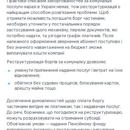
Практики списання заборгованостей за комунальні
послуги наразі в Україні немає, тож реструктуризація є
найкращим способом розв’язання проблеми. Щоб
отримати можливість погашати борг частинами,
необхідно уточнити у постачальника порядок
застосування цього механізму, перелік документів, які
потрібно надати, та узгодити графік платежів. Після
належного оформлення звернення абонент поступово і
без значного навантаження на бюджет зможе
виплачувати кошти компанії.
Реструктуризація боргів за комуналку дозволяє:
уникнути припинення надання послуг і витрат на їхнє
відновлення;
обійтися без судових процесів, блокування карток,
арешту майна тощо.
Досягнення домовленостей щодо сплати боргу
частинами вигідне як платникам, так і надавачам послуг.
До речі, боржники, що погодилися на реструктуризацію,
можуть розраховувати на отримання субсидії.
Обов’язкові умови — надання Пенсійному фонду