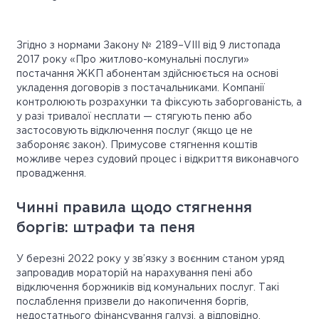
Згідно з нормами Закону № 2189–VIII від 9 листопада
2017 року «Про житлово-комунальні послуги»
постачання ЖКП абонентам здійснюється на основі
укладення договорів з постачальниками. Компанії
контролюють розрахунки та фіксують заборгованість, а
у разі тривалої несплати — стягують пеню або
застосовують відключення послуг (якщо це не
забороняє закон). Примусове стягнення коштів
можливе через судовий процес і відкриття виконавчого
провадження.
Чинні правила щодо стягнення
боргів: штрафи та пеня
У березні 2022 року у зв’язку з воєнним станом уряд
запровадив мораторій на нарахування пені або
відключення боржників від комунальних послуг. Такі
послаблення призвели до накопичення боргів,
недостатнього фінансування галузі, а відповідно,