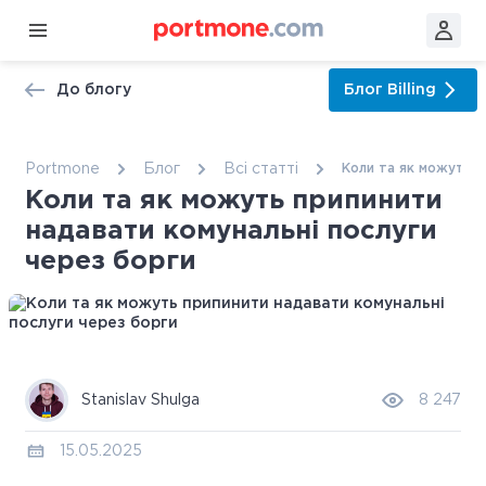
До блогу
Блог
Billing
Portmone
Блог
Всі статтi
Коли та як можуть п
Коли та як можуть припинити
надавати комунальні послуги
через борги
Stanislav Shulga
8 247
15.05.2025