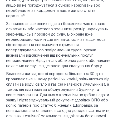
охоче йдуть назустріч споживачам. Втім, що робити,
якщо ви не погоджуєтеся з сумою нарахувань або
перебуваєте за кордоном, а ваше житло стоїть
порожнє?
За наявності законних підстав боржники мають шанс
оскаржити або частково зменшити розмір нарахувань,
звернувшись з позовом до суду. В Україні вже
неодноразово мали місце випадки, коли за відсутності
підтвердження споживачем отримання
попереджувального повідомлення судові органи
визнавали відключення від комунальних послуг
неправомірним. Відсутність облікових даних або надання
неякісних послуг є підставою для скасування боргу.
Власники житла, котрі впродовж більше ніж 30 днів
проживають в іншому регіоні чи країні, звільняються від
сплати за воду, світло й газ (за наявності лічильників), а
також від платежів за обслуговування будинку та
вивезення сміття. Для цього компаніям потрібно надати
заяву і підтверджувальний документ (довідку ВПО або
копію паперів про статус біженця). Щоправда, за
централізоване опалення все одно доведеться платити,
оскільки технічної можливості «відрізати» його наразі