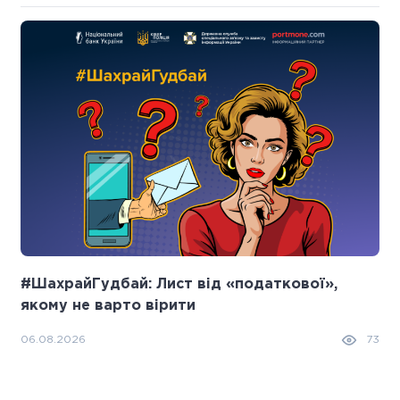
#ШахрайГудбай: Лист від «податкової»,
якому не варто вірити
06.08.2026
73