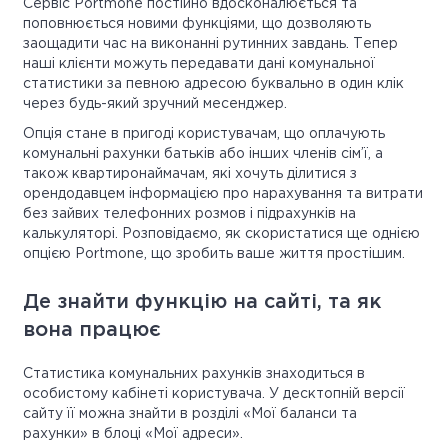
Сервіс Portmone постійно вдосконалюється та
поповнюється новими функціями, що дозволяють
заощадити час на виконанні рутинних завдань. Тепер
наші клієнти можуть передавати дані комунальної
статистики за певною адресою буквально в один клік
через будь-який зручний месенджер.
Опція стане в пригоді користувачам, що оплачують
комунальні рахунки батьків або інших членів сім’ї, а
також квартиронаймачам, які хочуть ділитися з
орендодавцем інформацією про нарахування та витрати
без зайвих телефонних розмов і підрахунків на
калькуляторі. Розповідаємо, як скористатися ще однією
опцією Portmone, що зробить ваше життя простішим.
Де знайти функцію на сайті, та як
вона працює
Статистика комунальних рахунків знаходиться в
особистому кабінеті користувача. У десктопній версії
сайту її можна знайти в розділі «Мої баланси та
рахунки» в блоці «Мої адреси».