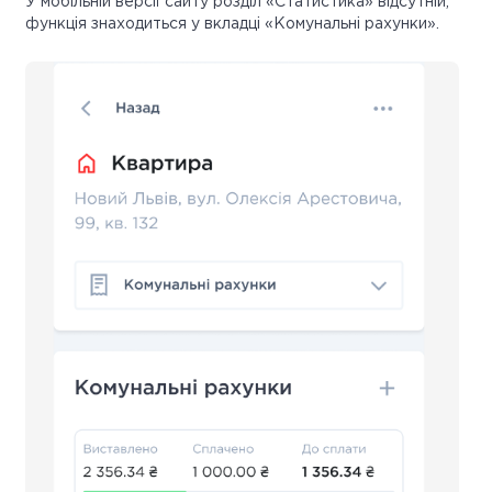
У мобільній версії сайту розділ «Статистика» відсутній,
функція знаходиться у вкладці «Комунальні рахунки».