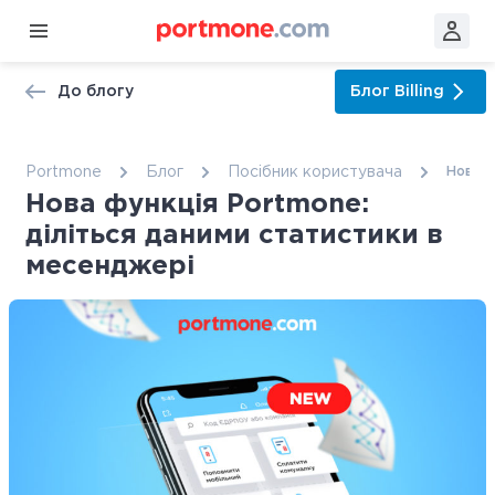
До блогу
Блог
Billing
Portmone
Блог
Посібник користувача
Нова ф
Нова функція Portmone:
діліться даними статистики в
месенджері