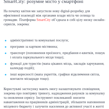
SmartCity: розумне місто у смартфоні
На початку квітня ми запустили нову digital-розробку для
ефективної взаємодії між органами влади міста чи селища та
громадян. Платформа
SmartCity
об’єднала в собі цілу низку онлайн-
сервісів, зокрема:
адміністративні та комунальні послуги;
програми за карткою містянина;
транспорт (поповнення проїзного, придбання е-квитків, пошук
і оплата паркувального місця тощо);
функції для туристів (мапа цікавих місць, закладів харчування,
календар подій);
інші корисності (мапа укриттів, графіки відключення світла,
контакти міськради тощо).
Користувачі застосунку мають змогу налаштовувати сповіщення,
зокрема про повітряну тривогу, надходження рахунків за комуналку
та оновлення сервісу. Інструмент покликаний знизити
навантаження на працівників адміністрацій, збільшити наповнення
місцевого бюджету і залучити населення до активної участі в житті