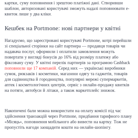
картки, суму поповнення і зрештою платіжні дані. Створивши
шаблон, авторизовані користувачі зможуть надалі поповнювати е-
квиток лише у два кліки.
Кешбек на Portmone: нові партнери у квітні
Нагадуємо, що зареєстровані користувачі Portmone, котрі перейшли
зі спеціальної сторінки на сайт партнера — продавця товарів чи
надавача послуг, оформили і оплатили замовлення можуть
повертати у вигляді бонусів до 16% від розміру платежу або
фіксовану суму. У квітні перелік партнерів за програмою Cashback
поповнили ще 17 компаній
. Серед них — українські виробники
сумок, рюкзаків і косметики, магазини одягу та гаджетів, товарів
для садівництва й городництва, популярні мережі супермаркетів,
аптек і косметологічних центрів, сервіс з онлайн-продажу квитків
на потяги, автобуси й літаки, а також маркетплейс знижок.
Накопичені бали можна використати на оплату комісії під час
здійснення транзакцій через Portmone, придбання тарифного плану
«Місяць», поповнення мобільного або вивести на картку. Тож не
пропустіть нагоди заощадити кошти на онлайн-шопінгу.