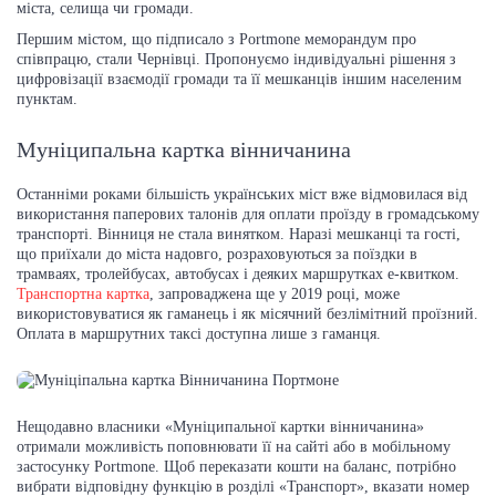
міста, селища чи громади.
Першим містом, що підписало з Portmone меморандум про
співпрацю, стали Чернівці. Пропонуємо індивідуальні рішення з
цифровізації взаємодії громади та її мешканців іншим населеним
пунктам.
Муніципальна картка вінничанина
Останніми роками більшість українських міст вже відмовилася від
використання паперових талонів для оплати проїзду в громадському
транспорті. Вінниця не стала винятком. Наразі мешканці та гості,
що приїхали до міста надовго, розраховуються за поїздки в
трамваях, тролейбусах, автобусах і деяких маршрутках е-квитком.
Транспортна картка
, запроваджена ще у 2019 році, може
використовуватися як гаманець і як місячний безлімітний проїзний.
Оплата в маршрутних таксі доступна лише з гаманця.
Нещодавно власники «Муніципальної картки вінничанина»
отримали можливість поповнювати її на сайті або в мобільному
застосунку Portmone. Щоб переказати кошти на баланс, потрібно
вибрати відповідну функцію в розділі «Транспорт», вказати номер