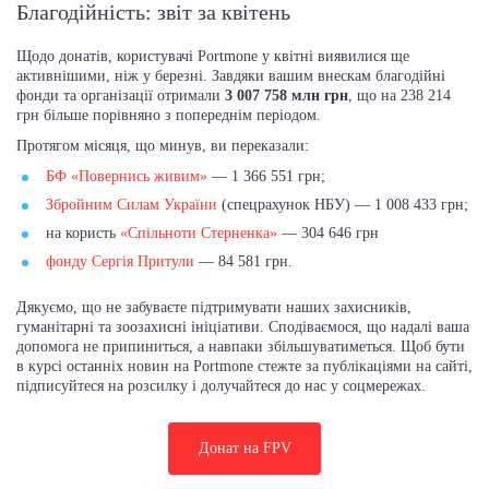
Благодійність: звіт за квітень
Щодо донатів, користувачі Portmone у квітні виявилися ще
активнішими, ніж у березні. Завдяки вашим внескам благодійні
фонди та організації отримали
3 007 758 млн грн
, що на 238 214
грн більше порівняно з попереднім періодом.
Протягом місяця, що минув, ви переказали:
БФ «Повернись живим»
— 1 366 551 грн;
Збройним Силам України
(спецрахунок НБУ) — 1 008 433 грн;
на користь
«Спільноти Стерненка»
— 304 646 грн
фонду Сергія Притули
— 84 581 грн.
Дякуємо, що не забуваєте підтримувати наших захисників,
гуманітарні та зоозахисні ініціативи. Сподіваємося, що надалі ваша
допомога не припиниться, а навпаки збільшуватиметься. Щоб бути
в курсі останніх новин на Portmone стежте за публікаціями на сайті,
підписуйтеся на розсилку і долучайтеся до нас у соцмережах.
Донат на FPV