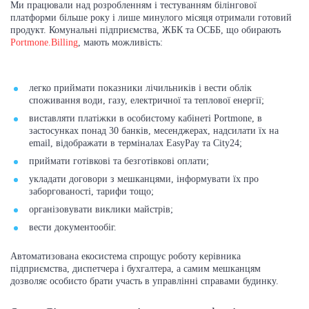
Ми працювали над розробленням і тестуванням білінгової
платформи більше року і лише минулого місяця отримали готовий
продукт. Комунальні підприємства, ЖБК та ОСББ, що обирають
Portmone.Billing
, мають можливість:
легко приймати показники лічильників і вести облік
споживання води, газу, електричної та теплової енергії;
виставляти платіжки в особистому кабінеті Portmone, в
застосунках понад 30 банків, месенджерах, надсилати їх на
email, відображати в терміналах EasyPay та City24;
приймати готівкові та безготівкові оплати;
укладати договори з мешканцями, інформувати їх про
заборгованості, тарифи тощо;
організовувати виклики майстрів;
вести документообіг.
Автоматизована екосистема спрощує роботу керівника
підприємства, диспетчера і бухгалтера, а самим мешканцям
дозволяє особисто брати участь в управлінні справами будинку.