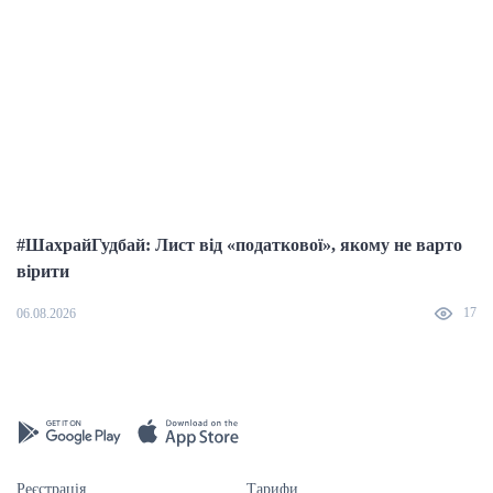
#ШахрайГудбай: Лист від «податкової», якому не варто
Д
вірити
17
06.08.2026
04
Реєстрація
Тарифи