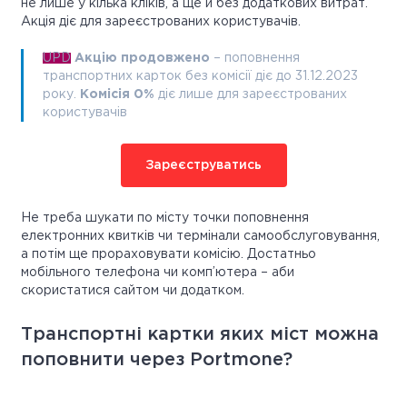
не лише у кілька кліків, а ще й без додаткових витрат.
Акція діє для зареєстрованих користувачів.
UPD
Акцію продовжено
– поповнення
транспортних карток без комісії діє до 31.12.2023
року.
Комісія 0%
діє лише для зареєстрованих
користувачів
Зареєструватись
Не треба шукати по місту точки поповнення
електронних квитків чи термінали самообслуговування,
а потім ще прораховувати комісію. Достатньо
мобільного телефона чи комп’ютера – аби
скористатися сайтом чи додатком.
Транспортні картки яких міст можна
поповнити через Portmone?