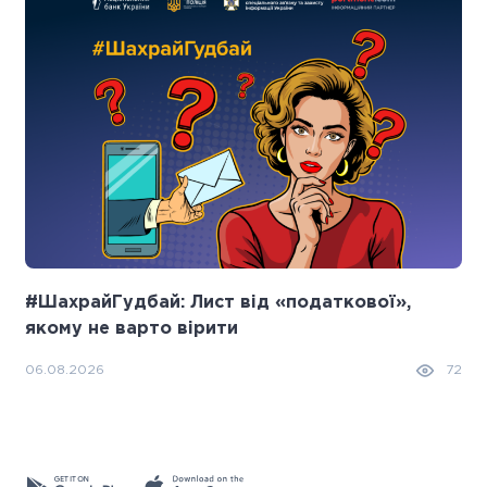
#ШахрайГудбай: Лист від «податкової»,
якому не варто вірити
06.08.2026
72