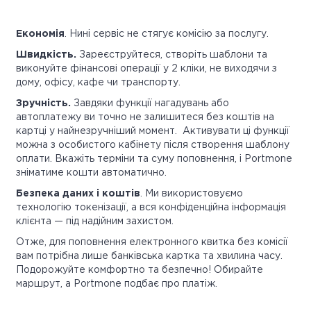
Економія
. Нині сервіс не стягує комісію за послугу.
Швидкість.
Зареєструйтеся, створіть шаблони та
виконуйте фінансові операції у 2 кліки, не виходячи з
дому, офісу, кафе чи транспорту.
Зручність.
Завдяки функції нагадувань або
автоплатежу ви точно не залишитеся без коштів на
картці у найнезручніший момент. Активувати ці функції
можна з особистого кабінету після створення шаблону
оплати. Вкажіть терміни та суму поповнення, і Portmone
зніматиме кошти автоматично.
Безпека даних і коштів
. Ми використовуємо
технологію токенізації, а вся конфіденційна інформація
клієнта — під надійним захистом.
Отже, для поповнення електронного квитка без комісії
вам потрібна лише банківська картка та хвилина часу.
Подорожуйте комфортно та безпечно! Обирайте
маршрут, а Portmone подбає про платіж.