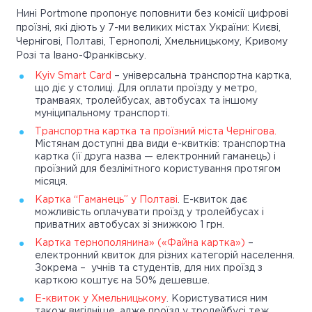
Нині Portmone пропонує поповнити без комісії цифрові
проїзні, які діють у 7-ми великих містах України: Києві,
Чернігові, Полтаві, Тернополі, Хмельницькому, Кривому
Розі та Івано-Франківську.
Kyiv Smart Card
– універсальна транспортна картка,
що діє у столиці. Для оплати проїзду у метро,
трамваях, тролейбусах, автобусах та іншому
муніципальному транспорті.
Транспортна картка та проїзний міста Чернігова.
Містянам доступні два види е-квитків: транспортна
картка (її друга назва — електронний гаманець) і
проїзний для безлімітного користування протягом
місяця.
Картка “Гаманець” у Полтаві
. Е-квиток дає
можливість оплачувати проїзд у тролейбусах і
приватних автобусах зі знижкою 1 грн.
Картка тернополянина» («Файна картка»)
–
електронний квиток для різних категорій населення.
Зокрема – учнів та студентів, для них проїзд з
карткою коштує на 50% дешевше.
Е-квиток у Хмельницькому
. Користуватися ним
також вигідніше, адже проїзд у тролейбусі теж