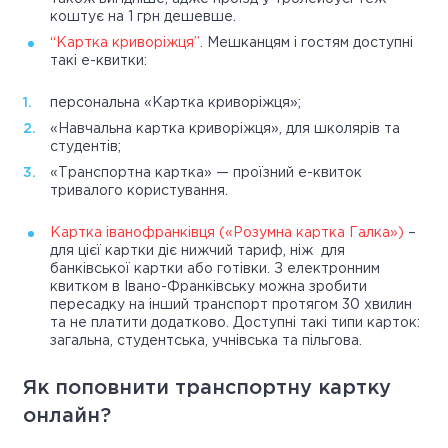
коштує на 1 грн дешевше.
“Картка криворіжця”
. Мешканцям і гостям доступні
такі е-квитки:
персональна «Картка криворіжця»;
«Навчальна картка криворіжця», для школярів та
студентів;
«Транспортна картка» — проїзний е-квиток
тривалого користування.
Картка іванофранківця («Розумна картка Галка»)
–
для цієї картки діє нижчий тариф, ніж для
банківської картки або готівки. З електронним
квитком в Івано-Франківську можна зробити
пересадку на інший транспорт протягом 30 хвилин
та не платити додатково. Доступні такі типи карток:
загальна, студентська, учнівська та пільгова.
Як поповнити транспортну картку
онлайн?